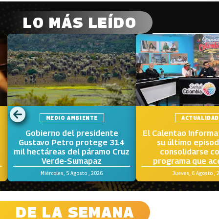
LO MÁS LEÍDO
MEDIO AMBIENTE
ACTUALIDA
Gobierno del presidente
El Calentao Informa
o
Gustavo Petro protege 314
su último episod
mil hectáreas del páramo Cruz
consolidarse c
Verde-Sumapaz
programa que ace
voces y los terri
Miércoles, 5 Agosto , 2026
Jueves, 6 Agosto , 
Colombia
DE LA SEMANA