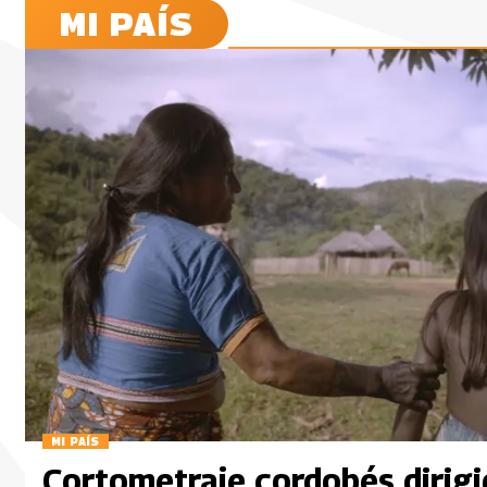
MI PAÍS
MI PAÍS
Cortometraje cordobés dirigi