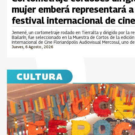
mujer emberá representará a
festival internacional de cine
Jemené, un cortometraje rodado en Tierralta y dirigido por la r
Bailarín, fue seleccionado en la Muestra de Cortos de la edició
Internacional de Cine Florianópolis Audiovisual Mercosul, uno d
cinematográficos más importantes de Suramérica que se desarro
Jueves, 6 Agosto , 2026
CULTURA