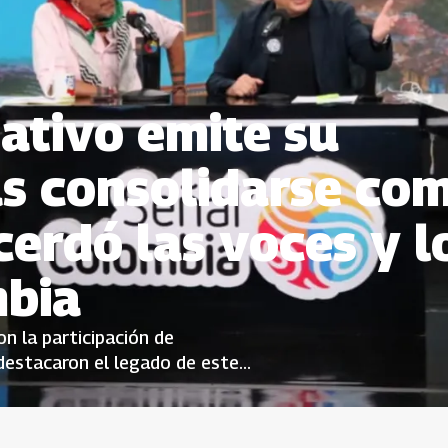
ativo emite su
as consolidarse co
erdó las voces y l
mbia
n la participación de
destacaron el legado de este
 las realidades de las