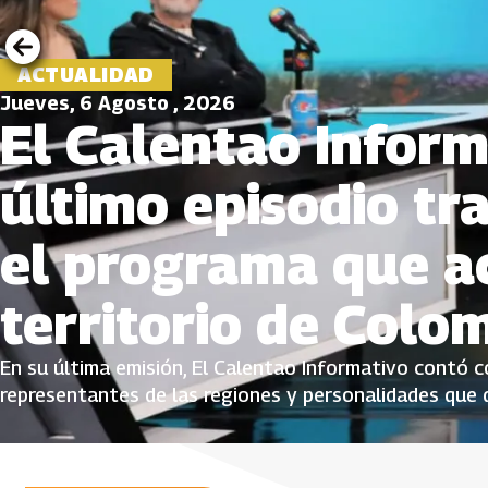
ACTUALIDAD
Jueves, 6 Agosto , 2026
El Calentao Inform
último episodio tr
el programa que ac
territorio de Colo
En su última emisión, El Calentao Informativo contó co
representantes de las regiones y personalidades que 
proyecto del Sistema de Medios Públicos, que amplificó
comunidades desde una mirada plural e incluyente.