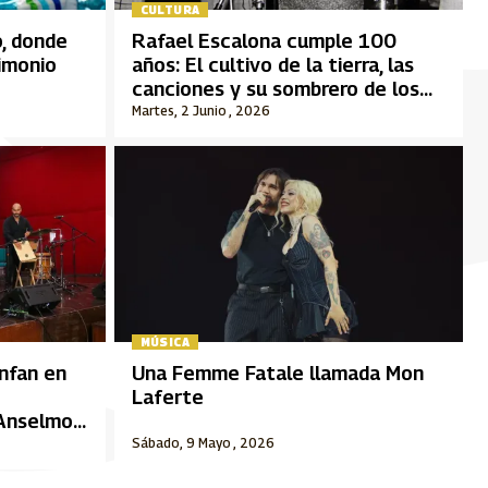
CULTURA
o, donde
Rafael Escalona cumple 100
rimonio
años: El cultivo de la tierra, las
canciones y su sombrero de los
últimos años
Martes, 2 Junio , 2026
MÚSICA
unfan en
Una Femme Fatale llamada Mon
Laferte
“Anselmo
Sábado, 9 Mayo , 2026