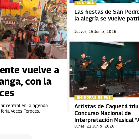
CULTURA
Las fiestas de San Pedr
la alegría se vuelve pat
Jueves, 25 Junio , 2026
iente vuelve a
anga, con la
oces
EMISORAS DE PAZ
gar central en la agenda
Artistas de Caquetá tri
feria Voces Feroces.
Concurso Nacional de
Interpretación Musical 
Durán Plazas”
Lunes, 22 Junio , 2026