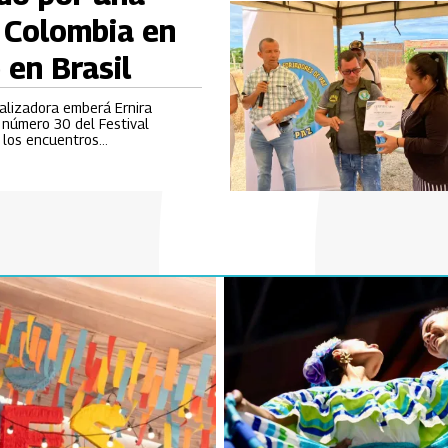
 Colombia en
 en Brasil
ealizadora emberá Ernira
n número 30 del Festival
e los encuentros
lla en Brasil.