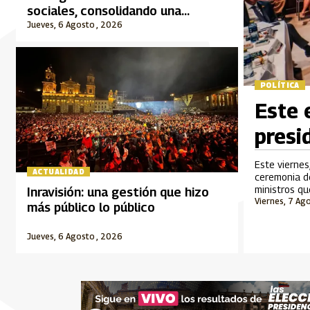
sociales, consolidando una
audiencia informada a través del
Jueves, 6 Agosto , 2026
Sistema de Medios Públicos
POLÍTICA
Este 
presi
Este viernes
ACTUALIDAD
ceremonia de
ministros q
Inravisión: una gestión que hizo
Viernes, 7 Ag
más público lo público
Jueves, 6 Agosto , 2026