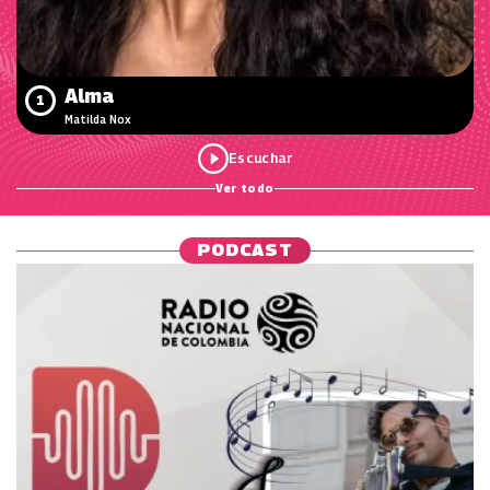
Alma
1
Matilda Nox
Ver todo
PODCAST