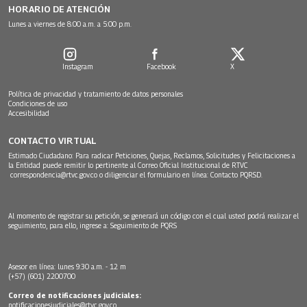
HORARIO DE ATENCIÓN
Lunes a viernes de 8:00 a.m. a 5:00 p.m.
Instagram
Facebook
X
Política de privacidad y tratamiento de datos personales
Condiciones de uso
Accesibilidad
CONTACTO VIRTUAL
Estimado Ciudadano: Para radicar Peticiones, Quejas, Reclamos, Solicitudes y Felicitaciones a
la Entidad puede remitir lo pertinente al Correo Oficial Institucional de RTVC
correspondencia@rtvc.gov.co
o diligenciar el formulario en línea:
Contacto PQRSD.
Al momento de registrar su petición, se generará un código con el cual usted podrá realizar el
seguimiento, para ello, ingrese a:
Seguimiento de PQRS
Asesor en línea: lunes 9:30 a.m. - 12 m
(+57) (601) 2200700
Correo de notificaciones judiciales:
notificacionesjudiciales@rtvc.gov.co