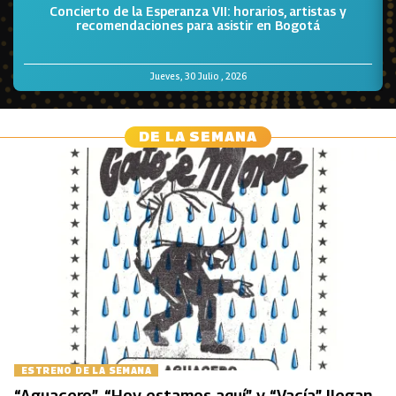
o
Concierto de la Esperanza VII: horarios, artistas y
recomendaciones para asistir en Bogotá
Jueves, 30 Julio , 2026
DE LA SEMANA
ESTRENO DE LA SEMANA
“Aguacero”, “Hoy estamos aquí” y “Vacía” llegan