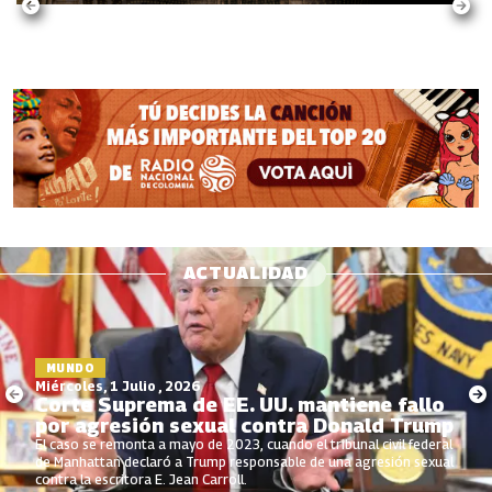
ACTUALIDAD
MUNDO
Miércoles, 1 Julio , 2026
Corte Suprema de EE. UU. mantiene fallo
por agresión sexual contra Donald Trump
El caso se remonta a mayo de 2023, cuando el tribunal civil federal
de Manhattan declaró a Trump responsable de una agresión sexual
contra la escritora E. Jean Carroll.