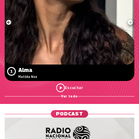
Alma
1
Matilda Nox
Ver todo
PODCAST