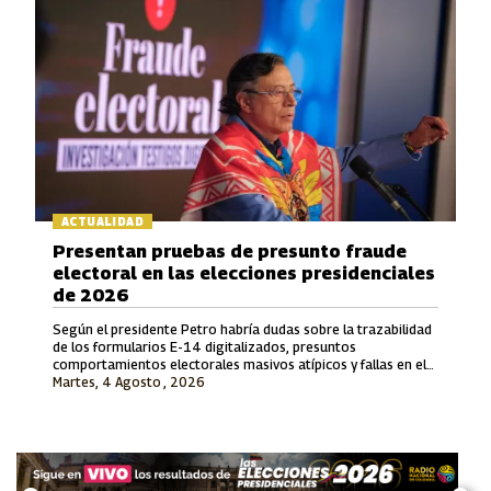
ACTUALIDAD
Presentan pruebas de presunto fraude
electoral en las elecciones presidenciales
de 2026
Según el presidente Petro habría dudas sobre la trazabilidad
de los formularios E-14 digitalizados, presuntos
comportamientos electorales masivos atípicos y fallas en el
Martes, 4 Agosto , 2026
proceso de escrutinio de los votos depositados en el exterior.