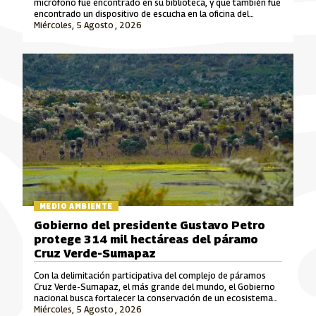
micrófono fue encontrado en su biblioteca, y que también fue
encontrado un dispositivo de escucha en la oficina del
exsenador Julián Gallo.
Miércoles, 5 Agosto , 2026
MEDIO AMBIENTE
Gobierno del presidente Gustavo Petro
protege 314 mil hectáreas del páramo
Cruz Verde-Sumapaz
Con la delimitación participativa del complejo de páramos
Cruz Verde-Sumapaz, el más grande del mundo, el Gobierno
nacional busca fortalecer la conservación de un ecosistema
Miércoles, 5 Agosto , 2026
estratégico para el cuidado del agua en el país.