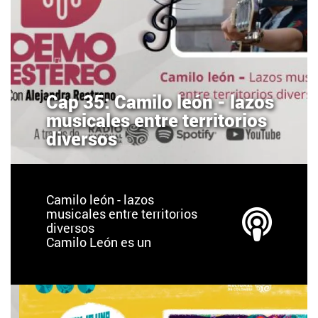
Cap 35: Camilo león - lazos
musicales entre territorios
diversos
Camilo león - lazos
musicales entre territorios
diversos
Camilo León es un
cantautor bumangués
residente en México.
Desde los 10 años salió de
Colombia, ha vivido,
estudiado y adquirido