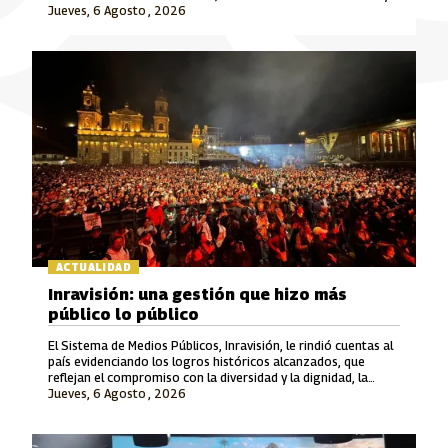
Jueves, 6 Agosto , 2026
Señal Colombia son las marcas que lideran este crecimiento.
ACTUALIDAD
Inravisión: una gestión que hizo más
público lo público
El Sistema de Medios Públicos, Inravisión, le rindió cuentas al
país evidenciando los logros históricos alcanzados, que
reflejan el compromiso con la diversidad y la dignidad, la
Jueves, 6 Agosto , 2026
rigurosidad periodística, el fomento a la cultura y el cuidado
del patrimonio y la memoria.