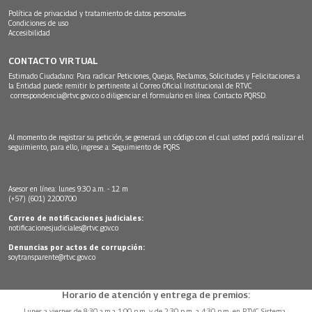
Política de privacidad y tratamiento de datos personales
Condiciones de uso
Accesibilidad
CONTACTO VIRTUAL
Estimado Ciudadano: Para radicar Peticiones, Quejas, Reclamos, Solicitudes y Felicitaciones a
la Entidad puede remitir lo pertinente al Correo Oficial Institucional de RTVC
correspondencia@rtvc.gov.co
o diligenciar el formulario en línea:
Contacto PQRSD.
Al momento de registrar su petición, se generará un código con el cual usted podrá realizar el
seguimiento, para ello, ingrese a:
Seguimiento de PQRS
Asesor en línea: lunes 9:30 a.m. - 12 m
(+57) (601) 2200700
Correo de notificaciones judiciales:
notificacionesjudiciales@rtvc.gov.co
Denuncias por actos de corrupción:
soytransparente@rtvc.gov.co
Horario de atención y entrega de premios:
Lunes a viernes de 8:30 a.m.a 1:00 p.m. y de 2:30 p.m. a 4:30 p.m. en RTVC Sistema