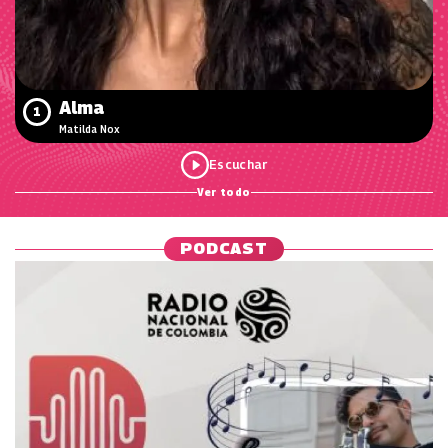
Alma
1
Matilda Nox
Ver todo
PODCAST