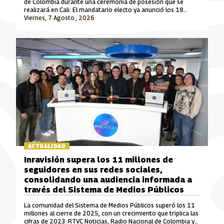
de Colombia durante una ceremonia de posesión que se
realizará en Cali. El mandatario electo ya anunció los 18
ministros que integrarán su gabinete para el periodo 2026-
Viernes, 7 Agosto , 2026
2030.
ACTUALIDAD
Inravisión supera los 11 millones de
seguidores en sus redes sociales,
consolidando una audiencia informada a
través del Sistema de Medios Públicos
La comunidad del Sistema de Medios Públicos superó los 11
millones al cierre de 2025, con un crecimiento que triplica las
cifras de 2023. RTVC Noticias, Radio Nacional de Colombia y