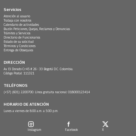
Servicios
Atención al usuario
Trabaja con nosotros
Calendario de actividades
Buzón Peticiones, Quejas, Reclamos y Denuncias
Trámites y Servicios
Directorio de Funcionarios
Estado de su solicitud
Términos y Condiciones
Entrega de Obsequios
DIRECCIÓN
Av. El Dorado Cr.45 # 26 - 33 Bogotá D.C. Colombia.
Código Postal: 111321
TELÉFONOS
(+57) (601) 2200700. Línea gratuita nacional: 018000123414
HORARIO DE ATENCIÓN
Lunes a viernes de 8:00 a.m. a 5:00 p.m.
Instagram
Facebook
X