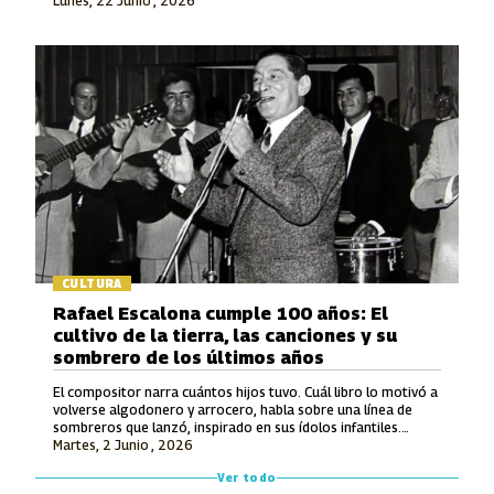
Lunes, 22 Junio , 2026
en la Modalidad Vocal.
CULTURA
Rafael Escalona cumple 100 años: El
cultivo de la tierra, las canciones y su
sombrero de los últimos años
El compositor narra cuántos hijos tuvo. Cuál libro lo motivó a
volverse algodonero y arrocero, habla sobre una línea de
sombreros que lanzó, inspirado en sus ídolos infantiles.
Martes, 2 Junio , 2026
También recuerda lo que le ofrecieron por hacerle una
canción a Avianca y entona unos versos de un tema entonces
Ver todo
inédito que luego grabó Jorge Oñate.