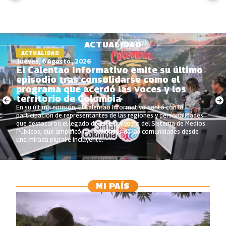
ACTUALIDAD
ACTUALIDAD
Jueves, 6 Agosto , 2026
El Calentao Informativo emite su último
episodio tras consolidarse como el
programa que acerdó las voces y los
territorio de Colombia
En su última emisión, El Calentao Informativo contó con la
participación de representantes de las regiones y personalidades
que destacaron el legado de este proyecto del Sistema de Medios
Públicos, que amplificó las realidades de las comunidades desde
una mirada plural e incluyente.
MI PAÍS