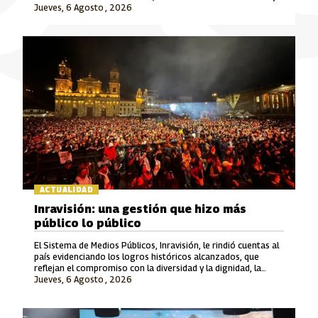
Jueves, 6 Agosto , 2026
Señal Colombia son las marcas que lideran este crecimiento.
ACTUALIDAD
Inravisión: una gestión que hizo más
público lo público
El Sistema de Medios Públicos, Inravisión, le rindió cuentas al
país evidenciando los logros históricos alcanzados, que
reflejan el compromiso con la diversidad y la dignidad, la
Jueves, 6 Agosto , 2026
rigurosidad periodística, el fomento a la cultura y el cuidado
del patrimonio y la memoria.