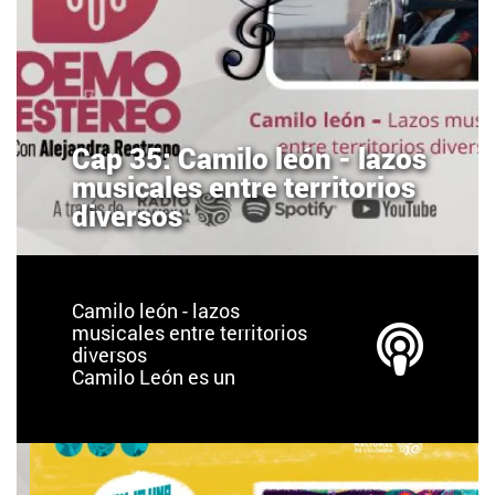
Cap 35: Camilo león - lazos
musicales entre territorios
diversos
Camilo león - lazos
musicales entre territorios
diversos
Camilo León es un
cantautor bumangués
residente en México.
Desde los 10 años salió de
Colombia, ha vivido,
estudiado y adquirido