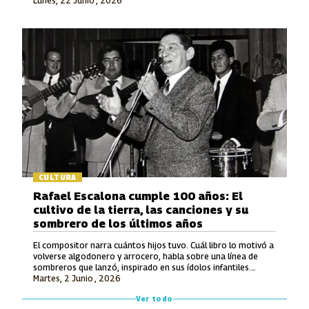
Lunes, 22 Junio , 2026
en la Modalidad Vocal.
CULTURA
Rafael Escalona cumple 100 años: El
cultivo de la tierra, las canciones y su
sombrero de los últimos años
El compositor narra cuántos hijos tuvo. Cuál libro lo motivó a
volverse algodonero y arrocero, habla sobre una línea de
sombreros que lanzó, inspirado en sus ídolos infantiles.
Martes, 2 Junio , 2026
También recuerda lo que le ofrecieron por hacerle una
canción a Avianca y entona unos versos de un tema entonces
Ver todo
inédito que luego grabó Jorge Oñate.