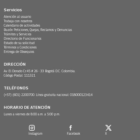
Servicios
Atención al usuario
Trabaja con nosotros
Calendario de actividades
Buzón Peticiones, Quejas, Reclamos y Denuncias
Trámites y Servicios
Directorio de Funcionarios
Estado de su solicitud
Términos y Condiciones
Entrega de Obsequios
DIRECCIÓN
Av. El Dorado Cr.45 # 26 - 33 Bogotá D.C. Colombia.
Código Postal: 111321
TELÉFONOS
(+57) (601) 2200700. Línea gratuita nacional: 018000123414
HORARIO DE ATENCIÓN
Lunes a viernes de 8:00 a.m. a 5:00 p.m.
Instagram
Facebook
X