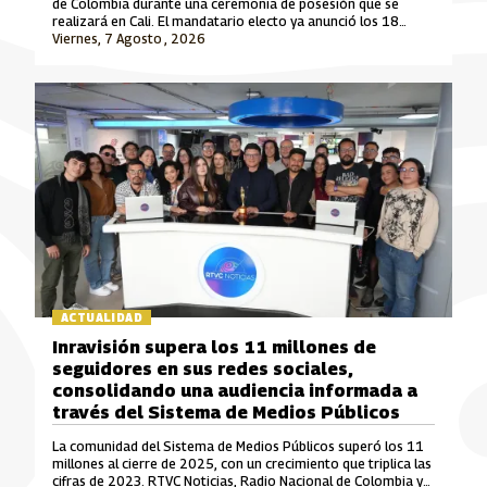
de Colombia durante una ceremonia de posesión que se
realizará en Cali. El mandatario electo ya anunció los 18
ministros que integrarán su gabinete para el periodo 2026-
Viernes, 7 Agosto , 2026
2030.
ACTUALIDAD
Inravisión supera los 11 millones de
seguidores en sus redes sociales,
consolidando una audiencia informada a
través del Sistema de Medios Públicos
La comunidad del Sistema de Medios Públicos superó los 11
millones al cierre de 2025, con un crecimiento que triplica las
cifras de 2023. RTVC Noticias, Radio Nacional de Colombia y