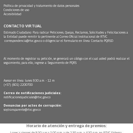
Política de privacidad y tratamiento de datos personales
Condiciones de uso
Accesibilidad
CONTACTO VIRTUAL
Estimado Ciudadano: Para radicar Peticiones, Quejas, Reclamos, Solicitudes y Felicitaciones a
la Entidad puede remitir lo pertinente al Correo Oficial Institucional de RTVC
correspondencia@rtvc.gov.co
o diligenciar el formulario en línea:
Contacto PQRSD.
Al momento de registrar su petición, se generará un código con el cual usted podrá realizar el
seguimiento, para ello, ingrese a:
Seguimiento de PQRS
Asesor en línea: lunes 9:30 a.m. - 12 m
(+57) (601) 2200700
Correo de notificaciones judiciales:
notificacionesjudiciales@rtvc.gov.co
Denuncias por actos de corrupción:
soytransparente@rtvc.gov.co
Horario de atención y entrega de premios:
Lunes a viernes de 8:30 a.m.a 1:00 p.m. y de 2:30 p.m. a 4:30 p.m. en RTVC Sistema