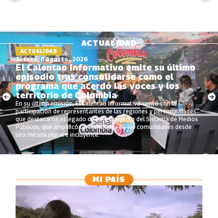
ACTUALIDAD
ACTUALIDAD
Jueves, 6 Agosto , 2026
El Calentao Informativo emite su último
episodio tras consolidarse como el
programa que acerdó las voces y los
territorio de Colombia
En su última emisión, El Calentao Informativo contó con la
participación de representantes de las regiones y personalidades
que destacaron el legado de este proyecto del Sistema de Medios
Públicos, que amplificó las realidades de las comunidades desde
una mirada plural e incluyente.
MI PAÍS