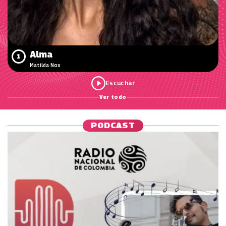
Alma
1
Matilda Nox
Ver todo
PODCAST