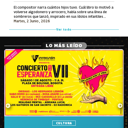
El compositor narra cuántos hijos tuvo. Cuál libro lo motivó a
volverse algodonero y arrocero, habla sobre una línea de
sombreros que lanzó, inspirado en sus ídolos infantiles.
Martes, 2 Junio , 2026
También recuerda lo que le ofrecieron por hacerle una
canción a Avianca y entona unos versos de un tema entonces
Ver todo
inédito que luego grabó Jorge Oñate.
LO MÁS LEÍDO
CULTURA