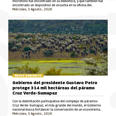
micrófono fue encontrado en su biblioteca, y que también fue
encontrado un dispositivo de escucha en la oficina del
exsenador Julián Gallo.
Miércoles, 5 Agosto , 2026
MEDIO AMBIENTE
Gobierno del presidente Gustavo Petro
protege 314 mil hectáreas del páramo
Cruz Verde-Sumapaz
Con la delimitación participativa del complejo de páramos
Cruz Verde-Sumapaz, el más grande del mundo, el Gobierno
nacional busca fortalecer la conservación de un ecosistema
Miércoles, 5 Agosto , 2026
estratégico para el cuidado del agua en el país.