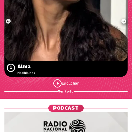
Alma
1
Matilda Nox
Ver todo
PODCAST