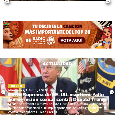
ACTUALIDAD
MUNDO
Miércoles, 1 Julio , 2026
Corte Suprema de EE. UU. mantiene fallo
por agresión sexual contra Donald Trump
El caso se remonta a mayo de 2023, cuando el tribunal civil federal
de Manhattan declaró a Trump responsable de una agresión sexual
contra la escritora E. Jean Carroll.