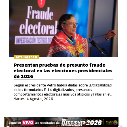
ACTUALIDAD
Presentan pruebas de presunto fraude
electoral en las elecciones presidenciales
de 2026
Según el presidente Petro habría dudas sobre la trazabilidad
de los formularios E-14 digitalizados, presuntos
comportamientos electorales masivos atípicos y fallas en el
Martes, 4 Agosto , 2026
proceso de escrutinio de los votos depositados en el exterior.