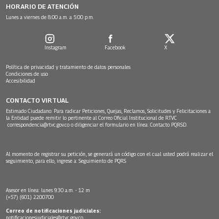
HORARIO DE ATENCIÓN
Lunes a viernes de 8:00 a.m. a 5:00 p.m.
Instagram
Facebook
X
Política de privacidad y tratamiento de datos personales
Condiciones de uso
Accesibilidad
CONTACTO VIRTUAL
Estimado Ciudadano: Para radicar Peticiones, Quejas, Reclamos, Solicitudes y Felicitaciones a
la Entidad puede remitir lo pertinente al Correo Oficial Institucional de RTVC
correspondencia@rtvc.gov.co
o diligenciar el formulario en línea:
Contacto PQRSD.
Al momento de registrar su petición, se generará un código con el cual usted podrá realizar el
seguimiento, para ello, ingrese a:
Seguimiento de PQRS
Asesor en línea: lunes 9:30 a.m. - 12 m
(+57) (601) 2200700
Correo de notificaciones judiciales:
notificacionesjudiciales@rtvc.gov.co