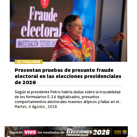
ACTUALIDAD
Presentan pruebas de presunto fraude
electoral en las elecciones presidenciales
de 2026
Según el presidente Petro habría dudas sobre la trazabilidad
de los formularios E-14 digitalizados, presuntos
comportamientos electorales masivos atípicos y fallas en el
Martes, 4 Agosto , 2026
proceso de escrutinio de los votos depositados en el exterior.