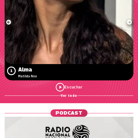
Alma
1
Matilda Nox
Ver todo
PODCAST