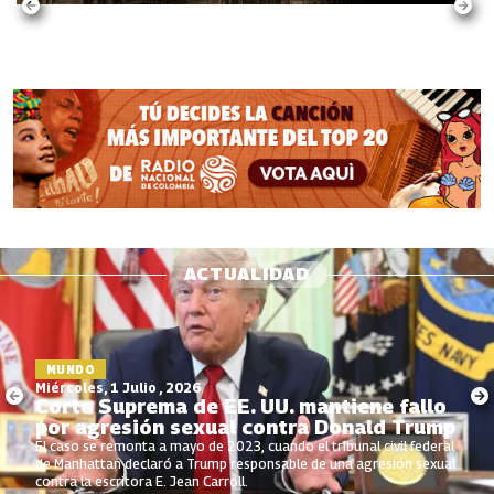
ACTUALIDAD
MUNDO
Miércoles, 1 Julio , 2026
Corte Suprema de EE. UU. mantiene fallo
por agresión sexual contra Donald Trump
El caso se remonta a mayo de 2023, cuando el tribunal civil federal
de Manhattan declaró a Trump responsable de una agresión sexual
contra la escritora E. Jean Carroll.