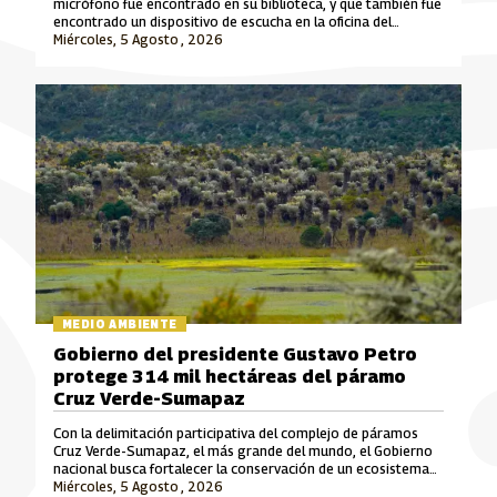
micrófono fue encontrado en su biblioteca, y que también fue
encontrado un dispositivo de escucha en la oficina del
exsenador Julián Gallo.
Miércoles, 5 Agosto , 2026
MEDIO AMBIENTE
Gobierno del presidente Gustavo Petro
protege 314 mil hectáreas del páramo
Cruz Verde-Sumapaz
Con la delimitación participativa del complejo de páramos
Cruz Verde-Sumapaz, el más grande del mundo, el Gobierno
nacional busca fortalecer la conservación de un ecosistema
Miércoles, 5 Agosto , 2026
estratégico para el cuidado del agua en el país.