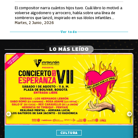
El compositor narra cuántos hijos tuvo. Cuál libro lo motivó a
volverse algodonero y arrocero, habla sobre una línea de
sombreros que lanzó, inspirado en sus ídolos infantiles.
Martes, 2 Junio , 2026
También recuerda lo que le ofrecieron por hacerle una
canción a Avianca y entona unos versos de un tema entonces
Ver todo
inédito que luego grabó Jorge Oñate.
LO MÁS LEÍDO
CULTURA