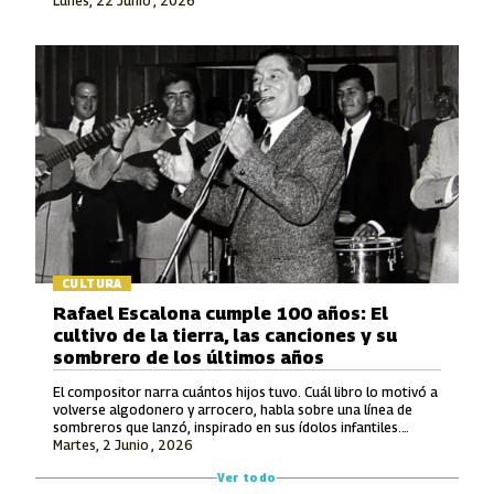
Lunes, 22 Junio , 2026
en la Modalidad Vocal.
CULTURA
Rafael Escalona cumple 100 años: El
cultivo de la tierra, las canciones y su
sombrero de los últimos años
El compositor narra cuántos hijos tuvo. Cuál libro lo motivó a
volverse algodonero y arrocero, habla sobre una línea de
sombreros que lanzó, inspirado en sus ídolos infantiles.
Martes, 2 Junio , 2026
También recuerda lo que le ofrecieron por hacerle una
canción a Avianca y entona unos versos de un tema entonces
Ver todo
inédito que luego grabó Jorge Oñate.