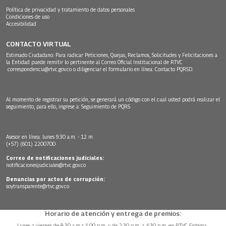
Política de privacidad y tratamiento de datos personales
Condiciones de uso
Accesibilidad
CONTACTO VIRTUAL
Estimado Ciudadano: Para radicar Peticiones, Quejas, Reclamos, Solicitudes y Felicitaciones a
la Entidad puede remitir lo pertinente al Correo Oficial Institucional de RTVC
correspondencia@rtvc.gov.co
o diligenciar el formulario en línea:
Contacto PQRSD.
Al momento de registrar su petición, se generará un código con el cual usted podrá realizar el
seguimiento, para ello, ingrese a:
Seguimiento de PQRS
Asesor en línea: lunes 9:30 a.m. - 12 m
(+57) (601) 2200700
Correo de notificaciones judiciales:
notificacionesjudiciales@rtvc.gov.co
Denuncias por actos de corrupción:
soytransparente@rtvc.gov.co
Horario de atención y entrega de premios:
Lunes a viernes de 8:30 a.m.a 1:00 p.m. y de 2:30 p.m. a 4:30 p.m. en RTVC Sistema