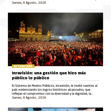
Jueves, 6 Agosto , 2026
Señal Colombia son las marcas que lideran este crecimiento.
ACTUALIDAD
Inravisión: una gestión que hizo más
público lo público
El Sistema de Medios Públicos, Inravisión, le rindió cuentas al
país evidenciando los logros históricos alcanzados, que
reflejan el compromiso con la diversidad y la dignidad, la
Jueves, 6 Agosto , 2026
rigurosidad periodística, el fomento a la cultura y el cuidado
del patrimonio y la memoria.