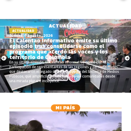
ACTUALIDAD
ACTUALIDAD
Jueves, 6 Agosto , 2026
El Calentao Informativo emite su último
episodio tras consolidarse como el
programa que acerdó las voces y los
territorio de Colombia
En su última emisión, El Calentao Informativo contó con la
participación de representantes de las regiones y personalidades
que destacaron el legado de este proyecto del Sistema de Medios
Públicos, que amplificó las realidades de las comunidades desde
una mirada plural e incluyente.
MI PAÍS