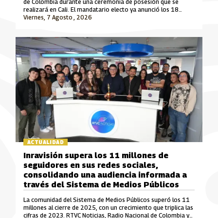
de Colombia durante una ceremonia de posesión que se
realizará en Cali. El mandatario electo ya anunció los 18
ministros que integrarán su gabinete para el periodo 2026-
Viernes, 7 Agosto , 2026
2030.
ACTUALIDAD
Inravisión supera los 11 millones de
seguidores en sus redes sociales,
consolidando una audiencia informada a
través del Sistema de Medios Públicos
La comunidad del Sistema de Medios Públicos superó los 11
millones al cierre de 2025, con un crecimiento que triplica las
cifras de 2023. RTVC Noticias, Radio Nacional de Colombia y