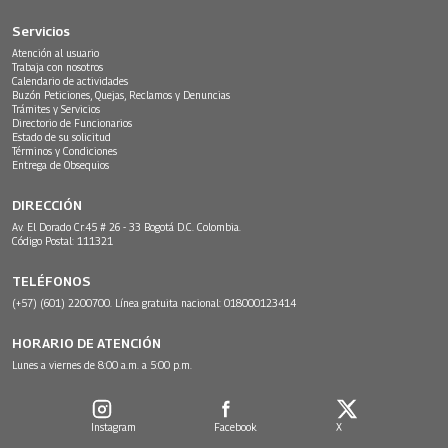
Servicios
Atención al usuario
Trabaja con nosotros
Calendario de actividades
Buzón Peticiones, Quejas, Reclamos y Denuncias
Trámites y Servicios
Directorio de Funcionarios
Estado de su solicitud
Términos y Condiciones
Entrega de Obsequios
DIRECCIÓN
Av. El Dorado Cr.45 # 26 - 33 Bogotá D.C. Colombia.
Código Postal: 111321
TELÉFONOS
(+57) (601) 2200700. Línea gratuita nacional: 018000123414
HORARIO DE ATENCIÓN
Lunes a viernes de 8:00 a.m. a 5:00 p.m.
Instagram
Facebook
X