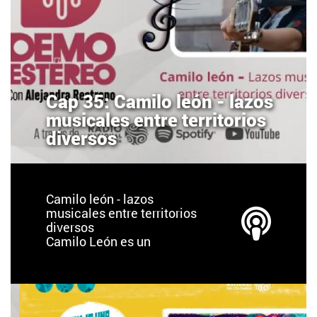
Cap 35: Camilo león - lazos
musicales entre territorios
diversos
Camilo león - lazos
musicales entre territorios
diversos
Camilo León es un
cantautor bumangués
residente en México.
Desde los 10 años salió de
Colombia, ha vivido,
estudiado y adquirido