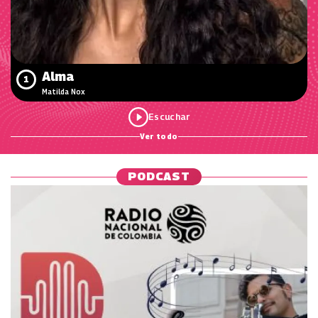
Alma
1
Matilda Nox
Ver todo
PODCAST