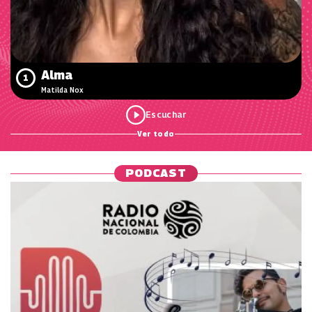
Alma
1
Matilda Nox
Ver todo
PODCAST