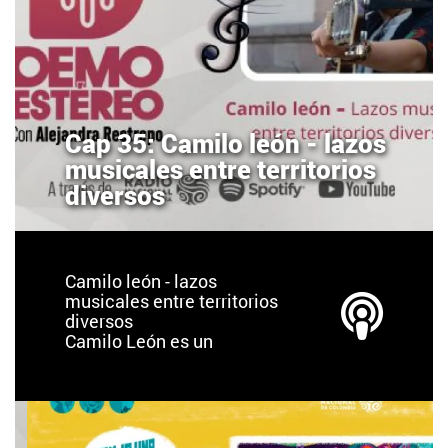
Cap 35: Camilo león - lazos
musicales entre territorios
diversos
Camilo león - lazos
musicales entre territorios
diversos
Camilo León es un
cantautor bumangués
residente en México.
Desde los 10 años salió de
Colombia, ha vivido,
estudiado y adquirido