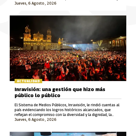
Jueves, 6 Agosto , 2026
Señal Colombia son las marcas que lideran este crecimiento.
ACTUALIDAD
Inravisión: una gestión que hizo más
público lo público
El Sistema de Medios Públicos, Inravisión, le rindió cuentas al
país evidenciando los logros históricos alcanzados, que
reflejan el compromiso con la diversidad y la dignidad, la
Jueves, 6 Agosto , 2026
rigurosidad periodística, el fomento a la cultura y el cuidado
del patrimonio y la memoria.