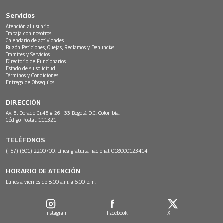
Servicios
Atención al usuario
Trabaja con nosotros
Calendario de actividades
Buzón Peticiones, Quejas, Reclamos y Denuncias
Trámites y Servicios
Directorio de Funcionarios
Estado de su solicitud
Términos y Condiciones
Entrega de Obsequios
DIRECCIÓN
Av. El Dorado Cr.45 # 26 - 33 Bogotá D.C. Colombia.
Código Postal: 111321
TELÉFONOS
(+57) (601) 2200700. Línea gratuita nacional: 018000123414
HORARIO DE ATENCIÓN
Lunes a viernes de 8:00 a.m. a 5:00 p.m.
Instagram
Facebook
X