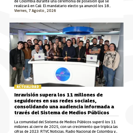
de Colombia durante una ceremonia de posesión que se
realizará en Cali. El mandatario electo ya anunció los 18
ministros que integrarán su gabinete para el periodo 2026-
Viernes, 7 Agosto , 2026
2030.
ACTUALIDAD
Inravisión supera los 11 millones de
seguidores en sus redes sociales,
consolidando una audiencia informada a
través del Sistema de Medios Públicos
La comunidad del Sistema de Medios Públicos superó los 11
millones al cierre de 2025, con un crecimiento que triplica las
cifras de 2023. RTVC Noticias, Radio Nacional de Colombia y