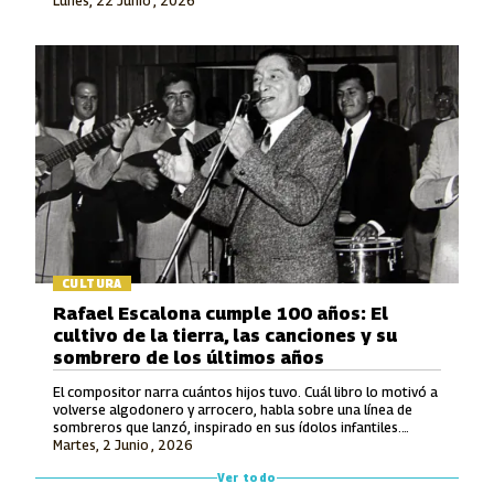
Lunes, 22 Junio , 2026
en la Modalidad Vocal.
CULTURA
Rafael Escalona cumple 100 años: El
cultivo de la tierra, las canciones y su
sombrero de los últimos años
El compositor narra cuántos hijos tuvo. Cuál libro lo motivó a
volverse algodonero y arrocero, habla sobre una línea de
sombreros que lanzó, inspirado en sus ídolos infantiles.
Martes, 2 Junio , 2026
También recuerda lo que le ofrecieron por hacerle una
canción a Avianca y entona unos versos de un tema entonces
Ver todo
inédito que luego grabó Jorge Oñate.