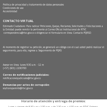
Política de privacidad y tratamiento de datos personales
Condiciones de uso
Accesibilidad
CONTACTO VIRTUAL
Estimado Ciudadano: Para radicar Peticiones, Quejas, Reclamos, Solicitudes y Felicitaciones a
la Entidad puede remitir lo pertinente al Correo Oficial Institucional de RTVC
correspondencia@rtvc.gov.co
o diligenciar el formulario en línea:
Contacto PQRSD.
Al momento de registrar su petición, se generará un código con el cual usted podrá realizar el
seguimiento, para ello, ingrese a:
Seguimiento de PQRS
Asesor en línea: lunes 9:30 a.m. - 12 m
(+57) (601) 2200700
Correo de notificaciones judiciales:
notificacionesjudiciales@rtvc.gov.co
Denuncias por actos de corrupción:
soytransparente@rtvc.gov.co
Horario de atención y entrega de premios:
Lunes a viernes de 8:30 a.m.a 1:00 p.m. y de 2:30 p.m. a 4:30 p.m. en RTVC Sistema