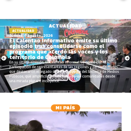
ACTUALIDAD
ACTUALIDAD
Jueves, 6 Agosto , 2026
El Calentao Informativo emite su último
episodio tras consolidarse como el
programa que acerdó las voces y los
territorio de Colombia
En su última emisión, El Calentao Informativo contó con la
participación de representantes de las regiones y personalidades
que destacaron el legado de este proyecto del Sistema de Medios
Públicos, que amplificó las realidades de las comunidades desde
una mirada plural e incluyente.
MI PAÍS