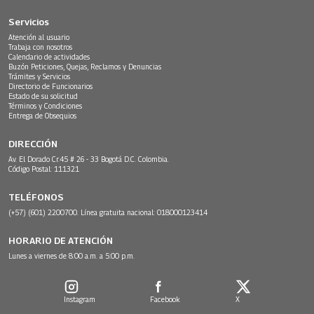
Servicios
Atención al usuario
Trabaja con nosotros
Calendario de actividades
Buzón Peticiones, Quejas, Reclamos y Denuncias
Trámites y Servicios
Directorio de Funcionarios
Estado de su solicitud
Términos y Condiciones
Entrega de Obsequios
DIRECCIÓN
Av. El Dorado Cr.45 # 26 - 33 Bogotá D.C. Colombia.
Código Postal: 111321
TELÉFONOS
(+57) (601) 2200700. Línea gratuita nacional: 018000123414
HORARIO DE ATENCIÓN
Lunes a viernes de 8:00 a.m. a 5:00 p.m.
Instagram
Facebook
X