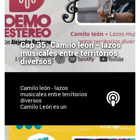
Cap 35: Camilo león - lazos
musicales entre territorios
diversos
Camilo león - lazos
musicales entre territorios
diversos
Camilo León es un
cantautor bumangués
residente en México.
Desde los 10 años salió de
Colombia, ha vivido,
estudiado y adquirido