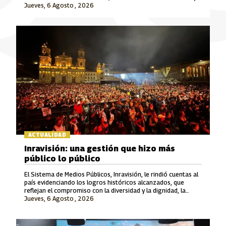
Jueves, 6 Agosto , 2026
Señal Colombia son las marcas que lideran este crecimiento.
ACTUALIDAD
Inravisión: una gestión que hizo más
público lo público
El Sistema de Medios Públicos, Inravisión, le rindió cuentas al
país evidenciando los logros históricos alcanzados, que
reflejan el compromiso con la diversidad y la dignidad, la
Jueves, 6 Agosto , 2026
rigurosidad periodística, el fomento a la cultura y el cuidado
del patrimonio y la memoria.