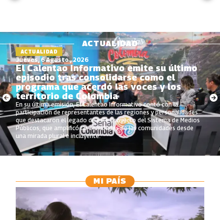
ACTUALIDAD
ACTUALIDAD
Jueves, 6 Agosto , 2026
El Calentao Informativo emite su último
episodio tras consolidarse como el
programa que acerdó las voces y los
territorio de Colombia
En su última emisión, El Calentao Informativo contó con la
participación de representantes de las regiones y personalidades
que destacaron el legado de este proyecto del Sistema de Medios
Públicos, que amplificó las realidades de las comunidades desde
una mirada plural e incluyente.
MI PAÍS