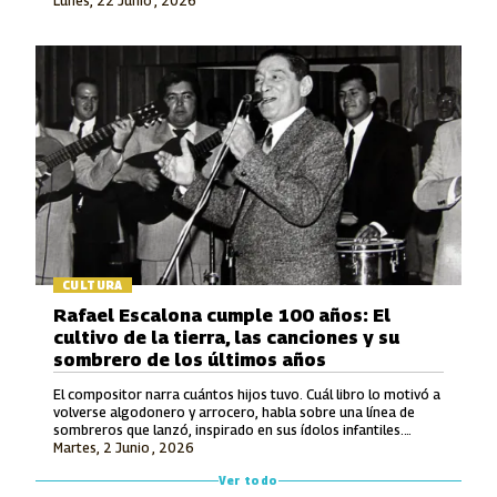
Lunes, 22 Junio , 2026
en la Modalidad Vocal.
CULTURA
Rafael Escalona cumple 100 años: El
cultivo de la tierra, las canciones y su
sombrero de los últimos años
El compositor narra cuántos hijos tuvo. Cuál libro lo motivó a
volverse algodonero y arrocero, habla sobre una línea de
sombreros que lanzó, inspirado en sus ídolos infantiles.
Martes, 2 Junio , 2026
También recuerda lo que le ofrecieron por hacerle una
canción a Avianca y entona unos versos de un tema entonces
Ver todo
inédito que luego grabó Jorge Oñate.