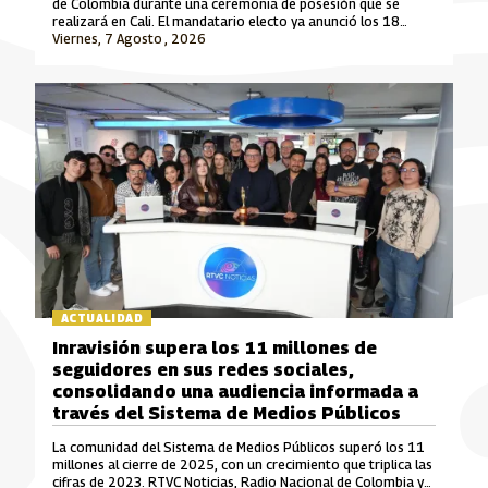
de Colombia durante una ceremonia de posesión que se
realizará en Cali. El mandatario electo ya anunció los 18
ministros que integrarán su gabinete para el periodo 2026-
Viernes, 7 Agosto , 2026
2030.
ACTUALIDAD
Inravisión supera los 11 millones de
seguidores en sus redes sociales,
consolidando una audiencia informada a
través del Sistema de Medios Públicos
La comunidad del Sistema de Medios Públicos superó los 11
millones al cierre de 2025, con un crecimiento que triplica las
cifras de 2023. RTVC Noticias, Radio Nacional de Colombia y