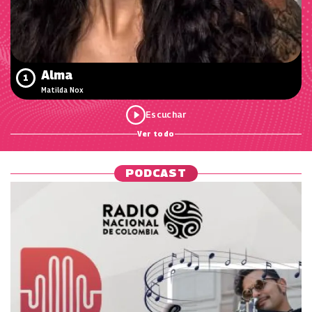
Alma
1
Matilda Nox
Ver todo
PODCAST