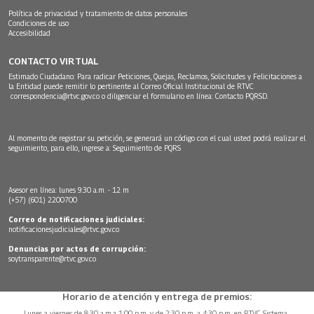
Política de privacidad y tratamiento de datos personales
Condiciones de uso
Accesibilidad
CONTACTO VIRTUAL
Estimado Ciudadano: Para radicar Peticiones, Quejas, Reclamos, Solicitudes y Felicitaciones a
la Entidad puede remitir lo pertinente al Correo Oficial Institucional de RTVC
correspondencia@rtvc.gov.co
o diligenciar el formulario en línea:
Contacto PQRSD.
Al momento de registrar su petición, se generará un código con el cual usted podrá realizar el
seguimiento, para ello, ingrese a:
Seguimiento de PQRS
Asesor en línea: lunes 9:30 a.m. - 12 m
(+57) (601) 2200700
Correo de notificaciones judiciales:
notificacionesjudiciales@rtvc.gov.co
Denuncias por actos de corrupción:
soytransparente@rtvc.gov.co
Horario de atención y entrega de premios:
Lunes a viernes de 8:30 a.m.a 1:00 p.m. y de 2:30 p.m. a 4:30 p.m. en RTVC Sistema