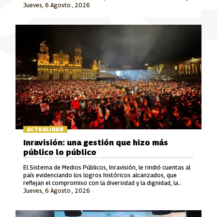
Jueves, 6 Agosto , 2026
Señal Colombia son las marcas que lideran este crecimiento.
ACTUALIDAD
Inravisión: una gestión que hizo más
público lo público
El Sistema de Medios Públicos, Inravisión, le rindió cuentas al
país evidenciando los logros históricos alcanzados, que
reflejan el compromiso con la diversidad y la dignidad, la
Jueves, 6 Agosto , 2026
rigurosidad periodística, el fomento a la cultura y el cuidado
del patrimonio y la memoria.