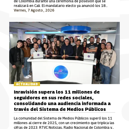
de Colombia durante una ceremonia de posesión que se
realizará en Cali. El mandatario electo ya anunció los 18
ministros que integrarán su gabinete para el periodo 2026-
Viernes, 7 Agosto , 2026
2030.
ACTUALIDAD
Inravisión supera los 11 millones de
seguidores en sus redes sociales,
consolidando una audiencia informada a
través del Sistema de Medios Públicos
La comunidad del Sistema de Medios Públicos superó los 11
millones al cierre de 2025, con un crecimiento que triplica las
cifras de 2023. RTVC Noticias, Radio Nacional de Colombia y