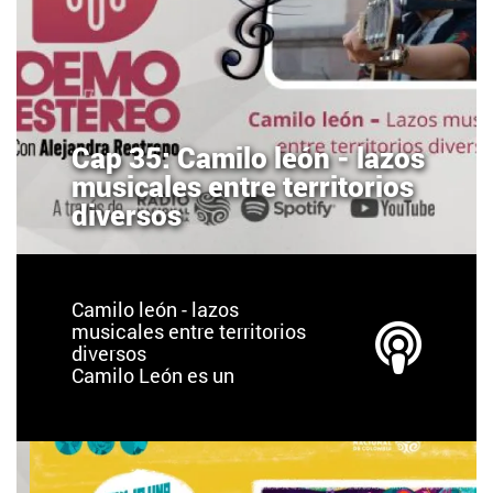
Cap 35: Camilo león - lazos
musicales entre territorios
diversos
Camilo león - lazos
musicales entre territorios
diversos
Camilo León es un
cantautor bumangués
residente en México.
Desde los 10 años salió de
Colombia, ha vivido,
estudiado y adquirido