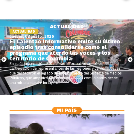
ACTUALIDAD
ACTUALIDAD
Jueves, 6 Agosto , 2026
El Calentao Informativo emite su último
episodio tras consolidarse como el
programa que acerdó las voces y los
territorio de Colombia
En su última emisión, El Calentao Informativo contó con la
participación de representantes de las regiones y personalidades
que destacaron el legado de este proyecto del Sistema de Medios
Públicos, que amplificó las realidades de las comunidades desde
una mirada plural e incluyente.
MI PAÍS