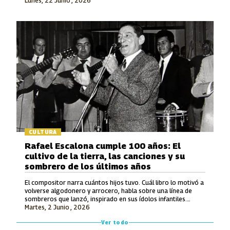
Lunes, 22 Junio , 2026
en la Modalidad Vocal.
CULTURA
Rafael Escalona cumple 100 años: El
cultivo de la tierra, las canciones y su
sombrero de los últimos años
El compositor narra cuántos hijos tuvo. Cuál libro lo motivó a
volverse algodonero y arrocero, habla sobre una línea de
sombreros que lanzó, inspirado en sus ídolos infantiles.
Martes, 2 Junio , 2026
También recuerda lo que le ofrecieron por hacerle una
canción a Avianca y entona unos versos de un tema entonces
Ver todo
inédito que luego grabó Jorge Oñate.