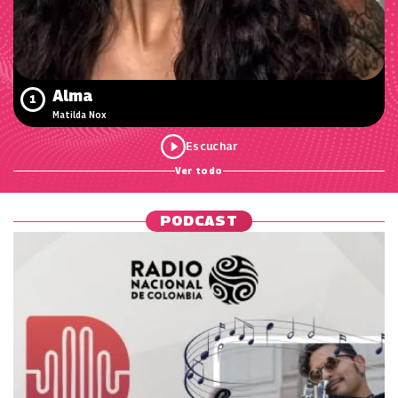
Alma
1
Matilda Nox
Ver todo
PODCAST