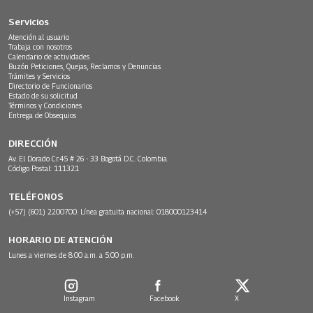
Servicios
Atención al usuario
Trabaja con nosotros
Calendario de actividades
Buzón Peticiones, Quejas, Reclamos y Denuncias
Trámites y Servicios
Directorio de Funcionarios
Estado de su solicitud
Términos y Condiciones
Entrega de Obsequios
DIRECCIÓN
Av. El Dorado Cr.45 # 26 - 33 Bogotá D.C. Colombia.
Código Postal: 111321
TELÉFONOS
(+57) (601) 2200700. Línea gratuita nacional: 018000123414
HORARIO DE ATENCIÓN
Lunes a viernes de 8:00 a.m. a 5:00 p.m.
Instagram
Facebook
X