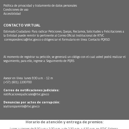
Política de privacidad y tratamiento de datos personales
Condiciones de uso
Accesibilidad
CONTACTO VIRTUAL
Estimado Ciudadano: Para radicar Peticiones, Quejas, Reclamos, Solicitudes y Felicitaciones a
la Entidad puede remitir lo pertinente al Correo Oficial Institucional de RTVC
correspondencia@rtvc.gov.co
o diligenciar el formulario en línea:
Contacto PQRSD.
Al momento de registrar su petición, se generará un código con el cual usted podrá realizar el
seguimiento, para ello, ingrese a:
Seguimiento de PQRS
Asesor en línea: lunes 9:30 a.m. - 12 m
(+57) (601) 2200700
Correo de notificaciones judiciales:
notificacionesjudiciales@rtvc.gov.co
Denuncias por actos de corrupción:
soytransparente@rtvc.gov.co
Horario de atención y entrega de premios:
Lunes a viernes de 8:30 a.m.a 1:00 p.m. y de 2:30 p.m. a 4:30 p.m. en RTVC Sistema