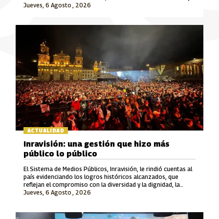
Jueves, 6 Agosto , 2026
Señal Colombia son las marcas que lideran este crecimiento.
ACTUALIDAD
Inravisión: una gestión que hizo más
público lo público
El Sistema de Medios Públicos, Inravisión, le rindió cuentas al
país evidenciando los logros históricos alcanzados, que
reflejan el compromiso con la diversidad y la dignidad, la
Jueves, 6 Agosto , 2026
rigurosidad periodística, el fomento a la cultura y el cuidado
del patrimonio y la memoria.