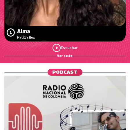
Alma
1
Matilda Nox
Ver todo
PODCAST