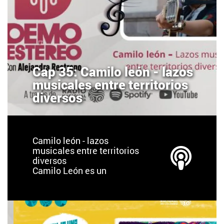
Cap 35: Camilo león - lazos
musicales entre territorios
diversos
Camilo león - lazos
musicales entre territorios
diversos
Camilo León es un
cantautor bumangués
residente en México.
Desde los 10 años salió de
Colombia, ha vivido,
estudiado y adquirido