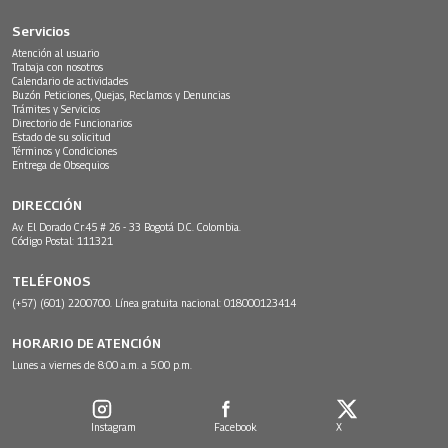
Servicios
Atención al usuario
Trabaja con nosotros
Calendario de actividades
Buzón Peticiones, Quejas, Reclamos y Denuncias
Trámites y Servicios
Directorio de Funcionarios
Estado de su solicitud
Términos y Condiciones
Entrega de Obsequios
DIRECCIÓN
Av. El Dorado Cr.45 # 26 - 33 Bogotá D.C. Colombia.
Código Postal: 111321
TELÉFONOS
(+57) (601) 2200700. Línea gratuita nacional: 018000123414
HORARIO DE ATENCIÓN
Lunes a viernes de 8:00 a.m. a 5:00 p.m.
Instagram
Facebook
X