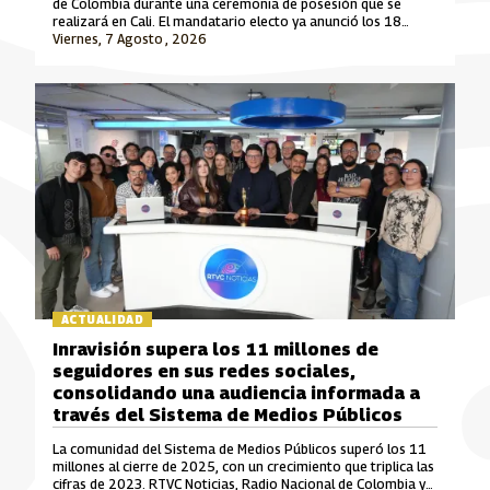
de Colombia durante una ceremonia de posesión que se
realizará en Cali. El mandatario electo ya anunció los 18
ministros que integrarán su gabinete para el periodo 2026-
Viernes, 7 Agosto , 2026
2030.
ACTUALIDAD
Inravisión supera los 11 millones de
seguidores en sus redes sociales,
consolidando una audiencia informada a
través del Sistema de Medios Públicos
La comunidad del Sistema de Medios Públicos superó los 11
millones al cierre de 2025, con un crecimiento que triplica las
cifras de 2023. RTVC Noticias, Radio Nacional de Colombia y