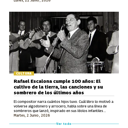
Lunes, 22 Junio , 2026
en la Modalidad Vocal.
CULTURA
Rafael Escalona cumple 100 años: El
cultivo de la tierra, las canciones y su
sombrero de los últimos años
El compositor narra cuántos hijos tuvo. Cuál libro lo motivó a
volverse algodonero y arrocero, habla sobre una línea de
sombreros que lanzó, inspirado en sus ídolos infantiles.
Martes, 2 Junio , 2026
También recuerda lo que le ofrecieron por hacerle una
canción a Avianca y entona unos versos de un tema entonces
Ver todo
inédito que luego grabó Jorge Oñate.