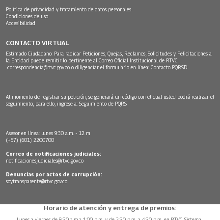
Política de privacidad y tratamiento de datos personales
Condiciones de uso
Accesibilidad
CONTACTO VIRTUAL
Estimado Ciudadano: Para radicar Peticiones, Quejas, Reclamos, Solicitudes y Felicitaciones a
la Entidad puede remitir lo pertinente al Correo Oficial Institucional de RTVC
correspondencia@rtvc.gov.co
o diligenciar el formulario en línea:
Contacto PQRSD.
Al momento de registrar su petición, se generará un código con el cual usted podrá realizar el
seguimiento, para ello, ingrese a:
Seguimiento de PQRS
Asesor en línea: lunes 9:30 a.m. - 12 m
(+57) (601) 2200700
Correo de notificaciones judiciales:
notificacionesjudiciales@rtvc.gov.co
Denuncias por actos de corrupción:
soytransparente@rtvc.gov.co
Horario de atención y entrega de premios:
Lunes a viernes de 8:30 a.m.a 1:00 p.m. y de 2:30 p.m. a 4:30 p.m. en RTVC Sistema