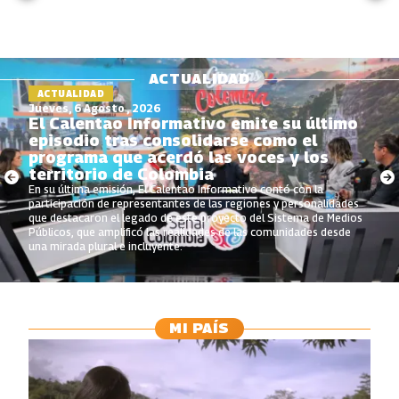
ACTUALIDAD
ACTUALIDAD
Jueves, 6 Agosto , 2026
El Calentao Informativo emite su último
episodio tras consolidarse como el
programa que acerdó las voces y los
territorio de Colombia
En su última emisión, El Calentao Informativo contó con la
participación de representantes de las regiones y personalidades
que destacaron el legado de este proyecto del Sistema de Medios
Públicos, que amplificó las realidades de las comunidades desde
una mirada plural e incluyente.
MI PAÍS