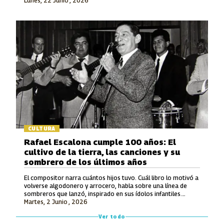
Lunes, 22 Junio , 2026
en la Modalidad Vocal.
CULTURA
Rafael Escalona cumple 100 años: El
cultivo de la tierra, las canciones y su
sombrero de los últimos años
El compositor narra cuántos hijos tuvo. Cuál libro lo motivó a
volverse algodonero y arrocero, habla sobre una línea de
sombreros que lanzó, inspirado en sus ídolos infantiles.
Martes, 2 Junio , 2026
También recuerda lo que le ofrecieron por hacerle una
canción a Avianca y entona unos versos de un tema entonces
Ver todo
inédito que luego grabó Jorge Oñate.