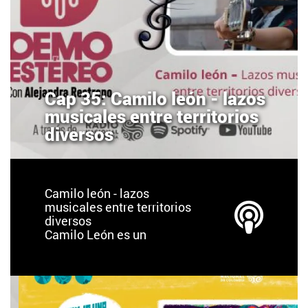
Cap 35: Camilo león - lazos
musicales entre territorios
diversos
Camilo león - lazos
musicales entre territorios
diversos
Camilo León es un
cantautor bumangués
residente en México.
Desde los 10 años salió de
Colombia, ha vivido,
estudiado y adquirido