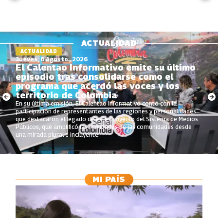
ACTUALIDAD
ACTUALIDAD
Jueves, 6 Agosto , 2026
El Calentao Informativo emite su último
episodio tras consolidarse como el
programa que acerdó las voces y los
territorio de Colombia
En su última emisión, El Calentao Informativo contó con la
participación de representantes de las regiones y personalidades
que destacaron el legado de este proyecto del Sistema de Medios
Públicos, que amplificó las realidades de las comunidades desde
una mirada plural e incluyente.
MI PAÍS