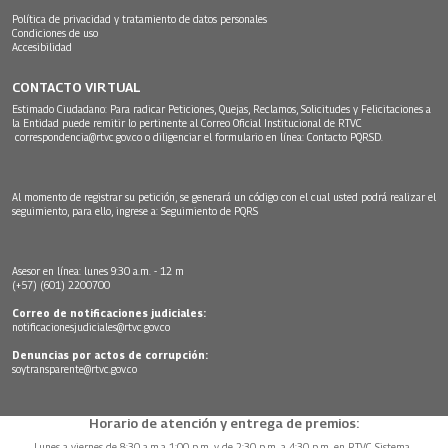
Política de privacidad y tratamiento de datos personales
Condiciones de uso
Accesibilidad
CONTACTO VIRTUAL
Estimado Ciudadano: Para radicar Peticiones, Quejas, Reclamos, Solicitudes y Felicitaciones a
la Entidad puede remitir lo pertinente al Correo Oficial Institucional de RTVC
correspondencia@rtvc.gov.co
o diligenciar el formulario en línea:
Contacto PQRSD.
Al momento de registrar su petición, se generará un código con el cual usted podrá realizar el
seguimiento, para ello, ingrese a:
Seguimiento de PQRS
Asesor en línea: lunes 9:30 a.m. - 12 m
(+57) (601) 2200700
Correo de notificaciones judiciales:
notificacionesjudiciales@rtvc.gov.co
Denuncias por actos de corrupción:
soytransparente@rtvc.gov.co
Horario de atención y entrega de premios:
Lunes a viernes de 8:30 a.m.a 1:00 p.m. y de 2:30 p.m. a 4:30 p.m. en RTVC Sistema