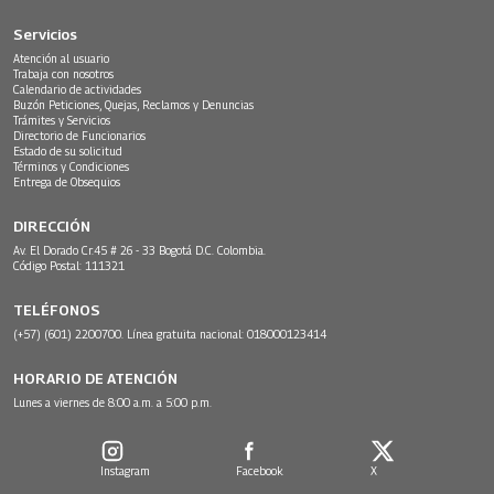
Servicios
Atención al usuario
Trabaja con nosotros
Calendario de actividades
Buzón Peticiones, Quejas, Reclamos y Denuncias
Trámites y Servicios
Directorio de Funcionarios
Estado de su solicitud
Términos y Condiciones
Entrega de Obsequios
DIRECCIÓN
Av. El Dorado Cr.45 # 26 - 33 Bogotá D.C. Colombia.
Código Postal: 111321
TELÉFONOS
(+57) (601) 2200700. Línea gratuita nacional: 018000123414
HORARIO DE ATENCIÓN
Lunes a viernes de 8:00 a.m. a 5:00 p.m.
Instagram
Facebook
X