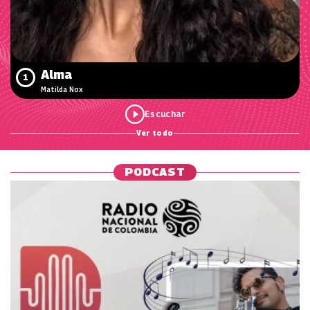
Alma
1
Matilda Nox
Ver todo
PODCAST