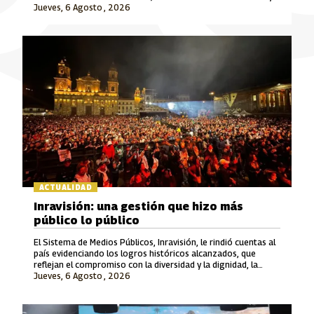
Jueves, 6 Agosto , 2026
Señal Colombia son las marcas que lideran este crecimiento.
ACTUALIDAD
Inravisión: una gestión que hizo más
público lo público
El Sistema de Medios Públicos, Inravisión, le rindió cuentas al
país evidenciando los logros históricos alcanzados, que
reflejan el compromiso con la diversidad y la dignidad, la
Jueves, 6 Agosto , 2026
rigurosidad periodística, el fomento a la cultura y el cuidado
del patrimonio y la memoria.