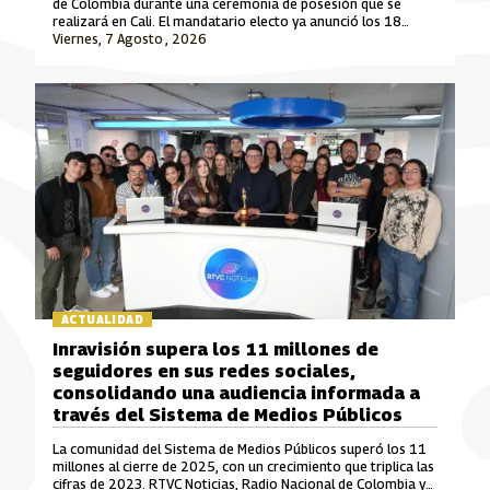
de Colombia durante una ceremonia de posesión que se
realizará en Cali. El mandatario electo ya anunció los 18
ministros que integrarán su gabinete para el periodo 2026-
Viernes, 7 Agosto , 2026
2030.
ACTUALIDAD
Inravisión supera los 11 millones de
seguidores en sus redes sociales,
consolidando una audiencia informada a
través del Sistema de Medios Públicos
La comunidad del Sistema de Medios Públicos superó los 11
millones al cierre de 2025, con un crecimiento que triplica las
cifras de 2023. RTVC Noticias, Radio Nacional de Colombia y