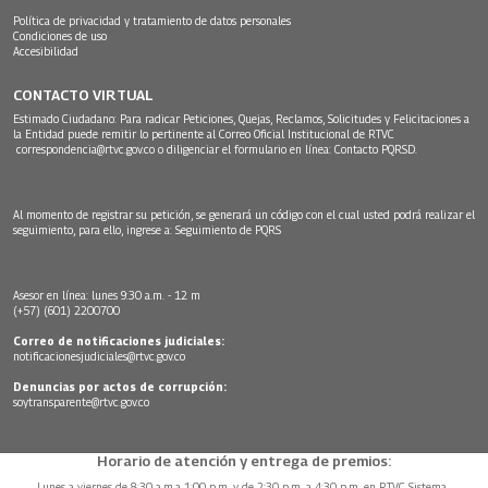
Política de privacidad y tratamiento de datos personales
Condiciones de uso
Accesibilidad
CONTACTO VIRTUAL
Estimado Ciudadano: Para radicar Peticiones, Quejas, Reclamos, Solicitudes y Felicitaciones a
la Entidad puede remitir lo pertinente al Correo Oficial Institucional de RTVC
correspondencia@rtvc.gov.co
o diligenciar el formulario en línea:
Contacto PQRSD.
Al momento de registrar su petición, se generará un código con el cual usted podrá realizar el
seguimiento, para ello, ingrese a:
Seguimiento de PQRS
Asesor en línea: lunes 9:30 a.m. - 12 m
(+57) (601) 2200700
Correo de notificaciones judiciales:
notificacionesjudiciales@rtvc.gov.co
Denuncias por actos de corrupción:
soytransparente@rtvc.gov.co
Horario de atención y entrega de premios:
Lunes a viernes de 8:30 a.m.a 1:00 p.m. y de 2:30 p.m. a 4:30 p.m. en RTVC Sistema