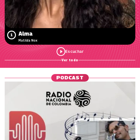
Alma
1
Matilda Nox
Ver todo
PODCAST