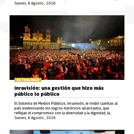
Jueves, 6 Agosto , 2026
Señal Colombia son las marcas que lideran este crecimiento.
ACTUALIDAD
Inravisión: una gestión que hizo más
público lo público
El Sistema de Medios Públicos, Inravisión, le rindió cuentas al
país evidenciando los logros históricos alcanzados, que
reflejan el compromiso con la diversidad y la dignidad, la
Jueves, 6 Agosto , 2026
rigurosidad periodística, el fomento a la cultura y el cuidado
del patrimonio y la memoria.