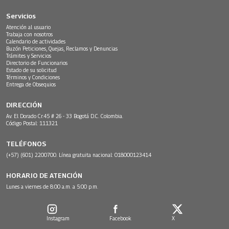
Servicios
Atención al usuario
Trabaja con nosotros
Calendario de actividades
Buzón Peticiones, Quejas, Reclamos y Denuncias
Trámites y Servicios
Directorio de Funcionarios
Estado de su solicitud
Términos y Condiciones
Entrega de Obsequios
DIRECCIÓN
Av. El Dorado Cr.45 # 26 - 33 Bogotá D.C. Colombia.
Código Postal: 111321
TELÉFONOS
(+57) (601) 2200700. Línea gratuita nacional: 018000123414
HORARIO DE ATENCIÓN
Lunes a viernes de 8:00 a.m. a 5:00 p.m.
Instagram
Facebook
X