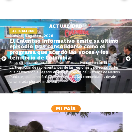
ACTUALIDAD
ACTUALIDAD
Jueves, 6 Agosto , 2026
El Calentao Informativo emite su último
episodio tras consolidarse como el
programa que acerdó las voces y los
territorio de Colombia
En su última emisión, El Calentao Informativo contó con la
participación de representantes de las regiones y personalidades
que destacaron el legado de este proyecto del Sistema de Medios
Públicos, que amplificó las realidades de las comunidades desde
una mirada plural e incluyente.
MI PAÍS