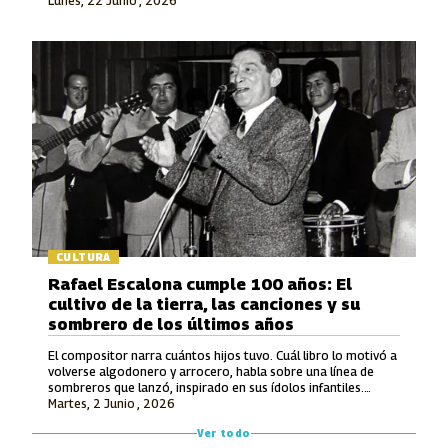
Lunes, 22 Junio , 2026
en la Modalidad Vocal.
CULTURA
Rafael Escalona cumple 100 años: El
cultivo de la tierra, las canciones y su
sombrero de los últimos años
El compositor narra cuántos hijos tuvo. Cuál libro lo motivó a
volverse algodonero y arrocero, habla sobre una línea de
sombreros que lanzó, inspirado en sus ídolos infantiles.
Martes, 2 Junio , 2026
También recuerda lo que le ofrecieron por hacerle una
canción a Avianca y entona unos versos de un tema entonces
Ver todo
inédito que luego grabó Jorge Oñate.