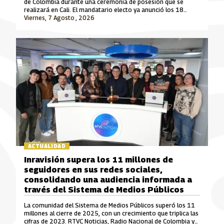
de Colombia durante una ceremonia de posesión que se
realizará en Cali. El mandatario electo ya anunció los 18
ministros que integrarán su gabinete para el periodo 2026-
Viernes, 7 Agosto , 2026
2030.
ACTUALIDAD
Inravisión supera los 11 millones de
seguidores en sus redes sociales,
consolidando una audiencia informada a
través del Sistema de Medios Públicos
La comunidad del Sistema de Medios Públicos superó los 11
millones al cierre de 2025, con un crecimiento que triplica las
cifras de 2023. RTVC Noticias, Radio Nacional de Colombia y