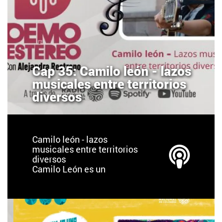
Cap 35: Camilo león - lazos
musicales entre territorios
diversos
Camilo león - lazos
musicales entre territorios
diversos
Camilo León es un
cantautor bumangués
residente en México.
Desde los 10 años salió de
Colombia, ha vivido,
estudiado y adquirido