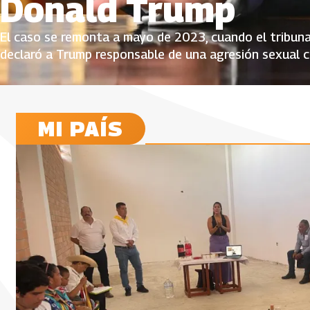
Donald Trump
El caso se remonta a mayo de 2023, cuando el tribuna
declaró a Trump responsable de una agresión sexual con
MI PAÍS