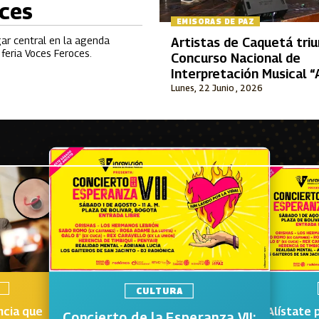
oces
EMISORAS DE PAZ
gar central en la agenda
Artistas de Caquetá tri
feria Voces Feroces.
Concurso Nacional de
Interpretación Musical 
Durán Plazas”
Lunes, 22 Junio , 2026
D
CULTURA
ncia que
Alístate 
Concierto de la Esperanza VII: