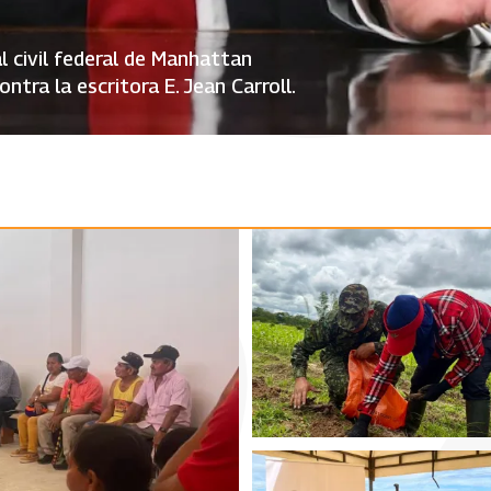
l civil federal de Manhattan
tra la escritora E. Jean Carroll.