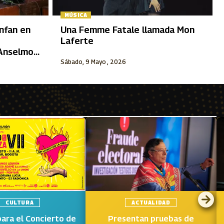
MÚSICA
unfan en
Una Femme Fatale llamada Mon
Laferte
“Anselmo
Sábado, 9 Mayo , 2026
CULTURA
ACTUALIDAD
para el Concierto de
Presentan pruebas de