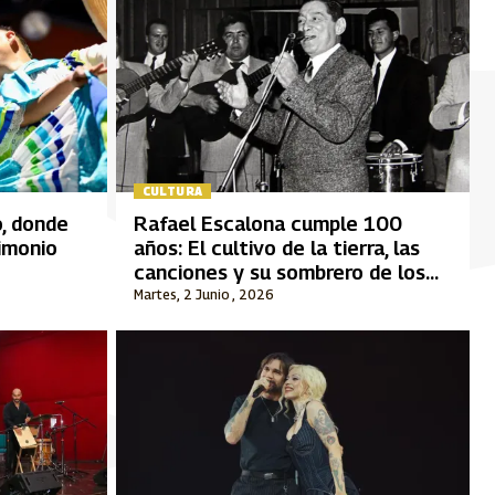
CULTURA
o, donde
Rafael Escalona cumple 100
rimonio
años: El cultivo de la tierra, las
canciones y su sombrero de los
últimos años
Martes, 2 Junio , 2026