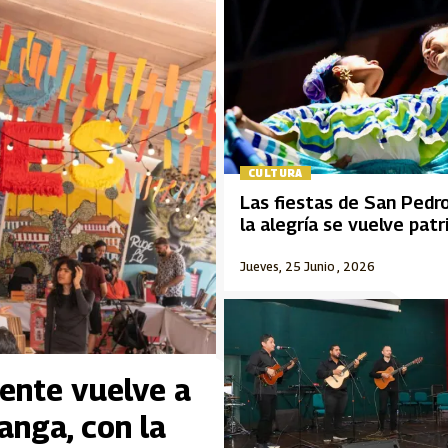
CULTURA
Las fiestas de San Pedr
la alegría se vuelve pat
Jueves, 25 Junio , 2026
iente vuelve a
anga, con la