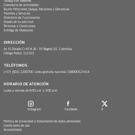
Trabaja con nosotros
Calendario de actividades
Buzón Peticiones, Quejas, Reclamos y Denuncias
Trámites y Servicios
Directorio de Funcionarios
Estado de su solicitud
Términos y Condiciones
Entrega de Obsequios
DIRECCIÓN
Av. El Dorado Cr.45 # 26 - 33 Bogotá D.C. Colombia.
Código Postal: 111321
TELÉFONOS
(+57) (601) 2200700. Línea gratuita nacional: 018000123414
HORARIO DE ATENCIÓN
Lunes a viernes de 8:00 a.m. a 5:00 p.m.
Instagram
Facebook
X
Política de privacidad y tratamiento de datos personales
Condiciones de uso
Accesibilidad