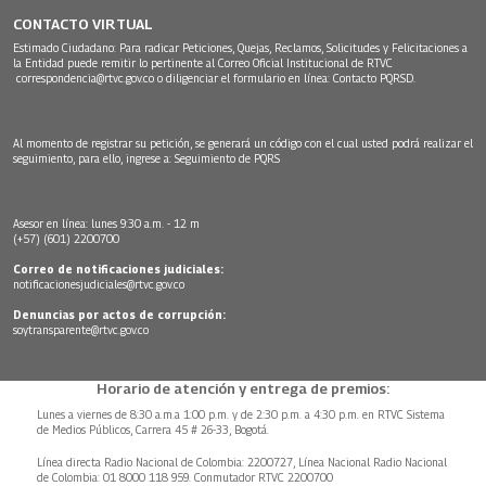
CONTACTO VIRTUAL
Estimado Ciudadano: Para radicar Peticiones, Quejas, Reclamos, Solicitudes y Felicitaciones a
la Entidad puede remitir lo pertinente al Correo Oficial Institucional de RTVC
correspondencia@rtvc.gov.co
o diligenciar el formulario en línea:
Contacto PQRSD.
Al momento de registrar su petición, se generará un código con el cual usted podrá realizar el
seguimiento, para ello, ingrese a:
Seguimiento de PQRS
Asesor en línea: lunes 9:30 a.m. - 12 m
(+57) (601) 2200700
Correo de notificaciones judiciales:
notificacionesjudiciales@rtvc.gov.co
Denuncias por actos de corrupción:
soytransparente@rtvc.gov.co
Horario de atención y entrega de premios:
Lunes a viernes de 8:30 a.m.a 1:00 p.m. y de 2:30 p.m. a 4:30 p.m. en RTVC Sistema
de Medios Públicos, Carrera 45 # 26-33, Bogotá.
Línea directa Radio Nacional de Colombia: 2200727, Línea Nacional Radio Nacional
de Colombia: 01 8000 118 959. Conmutador RTVC 2200700