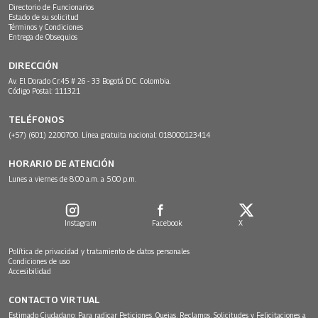
Directorio de Funcionarios
Estado de su solicitud
Términos y Condiciones
Entrega de Obsequios
DIRECCIÓN
Av. El Dorado Cr.45 # 26 - 33 Bogotá D.C. Colombia.
Código Postal: 111321
TELÉFONOS
(+57) (601) 2200700. Línea gratuita nacional: 018000123414
HORARIO DE ATENCIÓN
Lunes a viernes de 8:00 a.m. a 5:00 p.m.
Instagram
Facebook
X
Política de privacidad y tratamiento de datos personales
Condiciones de uso
Accesibilidad
CONTACTO VIRTUAL
Estimado Ciudadano: Para radicar Peticiones, Quejas, Reclamos, Solicitudes y Felicitaciones a