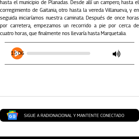
hasta el municipio de Planadas. Desde allí un campero, hasta el
corregimiento de Gaitania, otro hasta la vereda Villanueva, y en
seguida iniciaríamos nuestra caminata. Después de once horas
por carretera, empezamos un recorrido a pie por cerca de
cuatro horas, que finalmente nos llevaría hasta Marquetalia.
Artículos Player
Player Articulos
15:06
play
mute
SIGUE A RADIONACIONAL Y MANTENTE CONECTADO