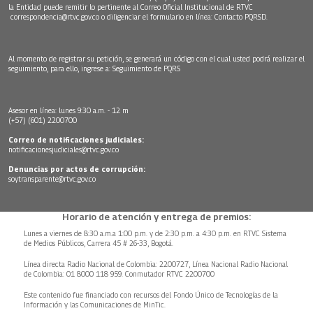
la Entidad puede remitir lo pertinente al Correo Oficial Institucional de RTVC
correspondencia@rtvc.gov.co
o diligenciar el formulario en línea:
Contacto PQRSD.
Al momento de registrar su petición, se generará un código con el cual usted podrá realizar el
seguimiento, para ello, ingrese a:
Seguimiento de PQRS
Asesor en línea: lunes 9:30 a.m. - 12 m
(+57) (601) 2200700
Correo de notificaciones judiciales:
notificacionesjudiciales@rtvc.gov.co
Denuncias por actos de corrupción:
soytransparente@rtvc.gov.co
Horario de atención y entrega de premios:
Lunes a viernes de 8:30 a.m.a 1:00 p.m. y de 2:30 p.m. a 4:30 p.m. en RTVC Sistema
de Medios Públicos, Carrera 45 # 26-33, Bogotá.
Línea directa Radio Nacional de Colombia: 2200727, Línea Nacional Radio Nacional
de Colombia: 01 8000 118 959. Conmutador RTVC 2200700
Este contenido fue financiado con recursos del Fondo Único de Tecnologías de la
Información y las Comunicaciones de MinTic.