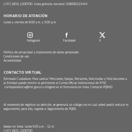
(+57) (601) 2200700. Línea gratuita nacional: 018000123414
HORARIO DE ATENCIÓN
Lunes a viernes de 8:00 a.m. a 5:00 p.m.
Instagram
Facebook
X
Política de privacidad y tratamiento de datos personales
Condiciones de uso
Accesibilidad
CONTACTO VIRTUAL
Estimado Ciudadano: Para radicar Peticiones, Quejas, Reclamos, Solicitudes y Felicitaciones a
la Entidad puede remitir lo pertinente al Correo Oficial Institucional de RTVC
correspondencia@rtvc.gov.co
o diligenciar el formulario en línea:
Contacto PQRSD.
Al momento de registrar su petición, se generará un código con el cual usted podrá realizar el
seguimiento, para ello, ingrese a:
Seguimiento de PQRS
Asesor en línea: lunes 9:30 a.m. - 12 m
(+57) (601) 2200700