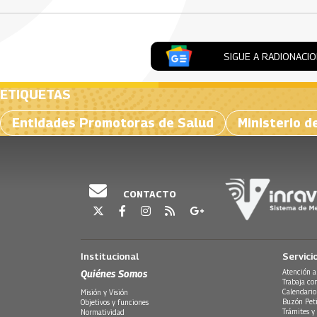
SIGUE A RADIONACI
ETIQUETAS
Entidades Promotoras de Salud
Ministerio d
CONTACTO
Institucional
Servici
Quiénes Somos
Atención a
Trabaja co
Calendario
Misión y Visión
Buzón Peti
Objetivos y funciones
Trámites y 
Normatividad