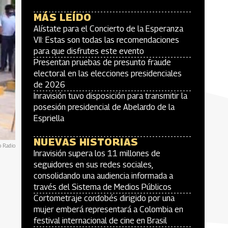
MÁS LEÍDO
Alístate para el Concierto de la Esperanza
VII: Estas son todas las recomendaciones
para que disfrutes este evento
Presentan pruebas de presunto fraude
electoral en las elecciones presidenciales
de 2026
Inravisión tuvo disposición para transmitir la
posesión presidencial de Abelardo de la
Espriella
NUEVAS HISTORIAS
o Radio
Inravisión supera los 11 millones de
seguidores en sus redes sociales,
consolidando una audiencia informada a
través del Sistema de Medios Públicos
Cortometraje cordobés dirigido por una
mujer emberá representará a Colombia en
festival internacional de cine en Brasil