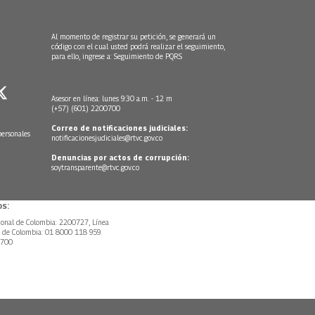
Al momento de registrar su petición, se generará un
código con el cual usted podrá realizar el seguimiento,
para ello, ingrese a:
Seguimiento de PQRS
Asesor en línea: lunes 9:30 a.m. - 12 m
(+57) (601) 2200700
Correo de notificaciones judiciales:
personales
notificacionesjudiciales@rtvc.gov.co
Denuncias por actos de corrupción:
soytransparente@rtvc.gov.co
s:
ional de Colombia: 2200727, Línea
l de Colombia: 01 8000 118 959.
0700