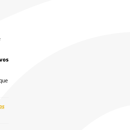
e
ivos
 que
os