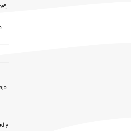
e”,
o
ajo
ud y