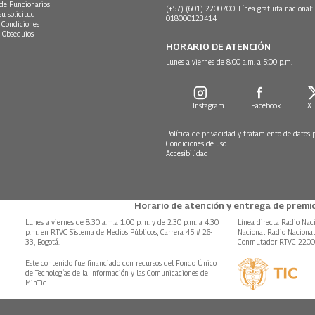
 de Funcionarios
(+57) (601) 2200700. Línea gratuita nacional:
su solicitud
018000123414
 Condiciones
 Obsequios
HORARIO DE ATENCIÓN
Lunes a viernes de 8:00 a.m. a 5:00 p.m.
Instagram
Facebook
X
Política de privacidad y tratamiento de datos 
Condiciones de uso
Accesibilidad
Horario de atención y entrega de premio
Lunes a viernes de 8:30 a.m.a 1:00 p.m. y de 2:30 p.m. a 4:30
Línea directa Radio Nac
p.m. en RTVC Sistema de Medios Públicos, Carrera 45 # 26-
Nacional Radio Naciona
33, Bogotá.
Conmutador RTVC 220
Este contenido fue financiado con recursos del Fondo Único
de Tecnologías de la Información y las Comunicaciones de
MinTic.