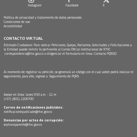
Instagram
Facebook
X
Política de privacidad y tratamiento de datos personales
Condiciones de uso
Accesibilidad
CONTACTO VIRTUAL
Estimado Ciudadano: Para radicar Peticiones, Quejas, Reclamos, Solicitudes y Felicitaciones a
la Entidad puede remitir lo pertinente al Correo Oficial Institucional de RTVC
correspondencia@rtvc.gov.co
o diligenciar el formulario en línea:
Contacto PQRSD.
Al momento de registrar su petición, se generará un código con el cual usted podrá realizar el
seguimiento, para ello, ingrese a:
Seguimiento de PQRS
Asesor en línea: lunes 9:30 a.m. - 12 m
(+57) (601) 2200700
Correo de notificaciones judiciales:
notificacionesjudiciales@rtvc.gov.co
Denuncias por actos de corrupción:
soytransparente@rtvc.gov.co