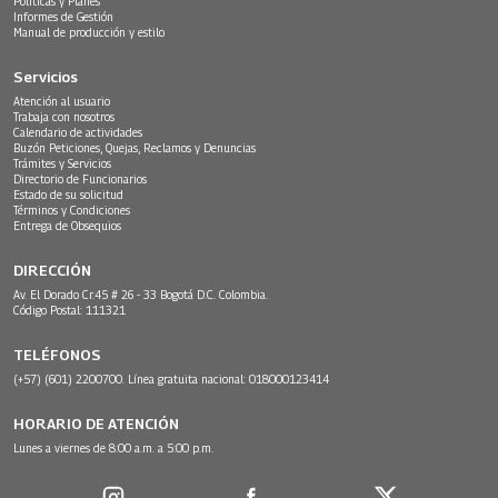
Políticas y Planes
Informes de Gestión
Manual de producción y estilo
Servicios
Atención al usuario
Trabaja con nosotros
Calendario de actividades
Buzón Peticiones, Quejas, Reclamos y Denuncias
Trámites y Servicios
Directorio de Funcionarios
Estado de su solicitud
Términos y Condiciones
Entrega de Obsequios
DIRECCIÓN
Av. El Dorado Cr.45 # 26 - 33 Bogotá D.C. Colombia.
Código Postal: 111321
TELÉFONOS
(+57) (601) 2200700. Línea gratuita nacional: 018000123414
HORARIO DE ATENCIÓN
Lunes a viernes de 8:00 a.m. a 5:00 p.m.