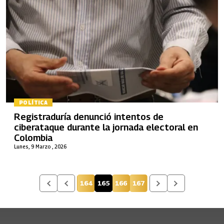
POLÍTICA
Registraduría denunció intentos de
ciberataque durante la jornada electoral en
Colombia
Lunes, 9 Marzo , 2026
164
165
166
167
Página
Página actual
Página
Página