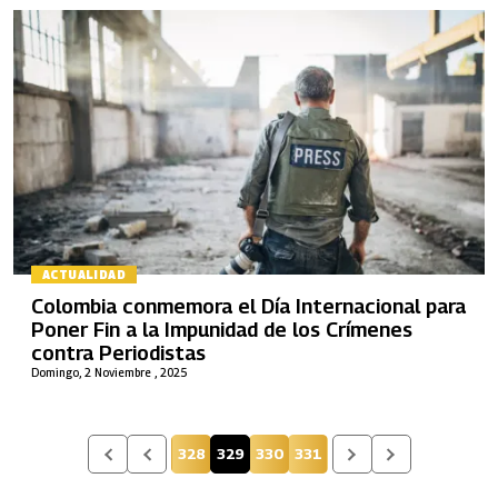
ACTUALIDAD
Colombia conmemora el Día Internacional para
Poner Fin a la Impunidad de los Crímenes
contra Periodistas
Domingo, 2 Noviembre , 2025
328
329
330
331
Página
Página actual
Página
Página