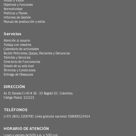
Misión y Visión
Objetivos y funciones
Normatividad
Políticas y Planes
Informes de Gestión
Manual de producción y estilo
Servicios
Atención al usuario
Trabaja con nosotros
Calendario de actividades
Buzón Peticiones, Quejas, Reclamos y Denuncias
Trámites y Servicios
Directorio de Funcionarios
Estado de su solicitud
Términos y Condiciones
Entrega de Obsequios
DIRECCIÓN
Av. El Dorado Cr.45 # 26 - 33 Bogotá D.C. Colombia.
Código Postal: 111321
TELÉFONOS
(+57) (601) 2200700. Línea gratuita nacional: 018000123414
HORARIO DE ATENCIÓN
Lunes a viernes de 8:00 a.m. a 5:00 p.m.