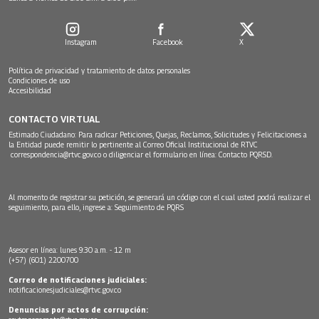
Instagram
Facebook
X
Política de privacidad y tratamiento de datos personales
Condiciones de uso
Accesibilidad
CONTACTO VIRTUAL
Estimado Ciudadano: Para radicar Peticiones, Quejas, Reclamos, Solicitudes y Felicitaciones a
la Entidad puede remitir lo pertinente al Correo Oficial Institucional de RTVC
correspondencia@rtvc.gov.co
o diligenciar el formulario en línea:
Contacto PQRSD.
Al momento de registrar su petición, se generará un código con el cual usted podrá realizar el
seguimiento, para ello, ingrese a:
Seguimiento de PQRS
Asesor en línea: lunes 9:30 a.m. - 12 m
(+57) (601) 2200700
Correo de notificaciones judiciales:
notificacionesjudiciales@rtvc.gov.co
Denuncias por actos de corrupción: