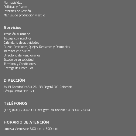
Normatividad
Políticas y Planes
Informes de Gestión
Manual de producción y estilo
Servicios
Atención al usuario
Trabaja con nosotros
Calendario de actividades
Buzón Peticiones, Quejas, Reclamos y Denuncias
Trámites y Servicios
Directorio de Funcionarios
Estado de su solicitud
Términos y Condiciones
Entrega de Obsequios
DIRECCIÓN
Av. El Dorado Cr.45 # 26 - 33 Bogotá D.C. Colombia.
Código Postal: 111321
TELÉFONOS
(+57) (601) 2200700. Línea gratuita nacional: 018000123414
HORARIO DE ATENCIÓN
Lunes a viernes de 8:00 a.m. a 5:00 p.m.