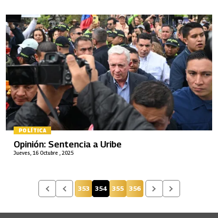
POLÍTICA
Opinión: Sentencia a Uribe
Jueves, 16 Octubre , 2025
353
354
355
356
Página
Página actual
Página
Página