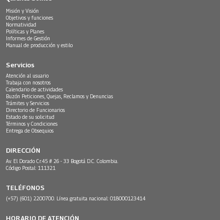
Misión y Visión
Objetivos y funciones
Normatividad
Políticas y Planes
Informes de Gestión
Manual de producción y estilo
Servicios
Atención al usuario
Trabaja con nosotros
Calendario de actividades
Buzón Peticiones, Quejas, Reclamos y Denuncias
Trámites y Servicios
Directorio de Funcionarios
Estado de su solicitud
Términos y Condiciones
Entrega de Obsequios
DIRECCIÓN
Av. El Dorado Cr.45 # 26 - 33 Bogotá D.C. Colombia.
Código Postal: 111321
TELÉFONOS
(+57) (601) 2200700. Línea gratuita nacional: 018000123414
HORARIO DE ATENCIÓN