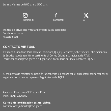
Lunes a viernes de 8:00 a.m. a 5:00 p.m.
Instagram
Facebook
X
Política de privacidad y tratamiento de datos personales
Condiciones de uso
Accesibilidad
CONTACTO VIRTUAL
Estimado Ciudadano: Para radicar Peticiones, Quejas, Reclamos, Solicitudes y Felicitaciones a
la Entidad puede remitir lo pertinente al Correo Oficial Institucional de RTVC
correspondencia@rtvc.gov.co
o diligenciar el formulario en línea:
Contacto PQRSD.
Al momento de registrar su petición, se generará un código con el cual usted podrá realizar el
seguimiento, para ello, ingrese a:
Seguimiento de PQRS
Asesor en línea: lunes 9:30 a.m. - 12 m
(+57) (601) 2200700
Correo de notificaciones judiciales:
notificacionesjudiciales@rtvc.gov.co