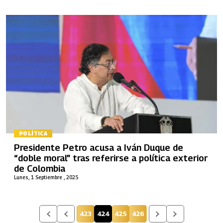
POLÍTICA
Presidente Petro acusa a Iván Duque de
“doble moral” tras referirse a política exterior
de Colombia
Lunes, 1 Septiembre , 2025
423
424
425
426
Página
Página actual
Página
Página