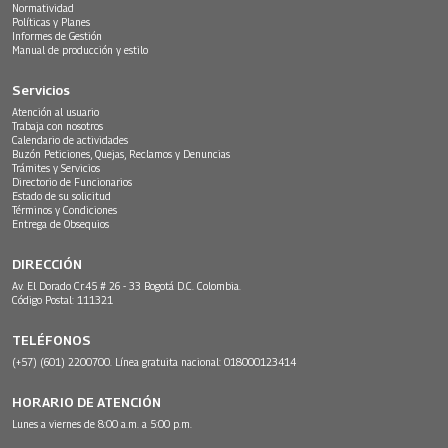
Normatividad
Políticas y Planes
Informes de Gestión
Manual de producción y estilo
Servicios
Atención al usuario
Trabaja con nosotros
Calendario de actividades
Buzón Peticiones, Quejas, Reclamos y Denuncias
Trámites y Servicios
Directorio de Funcionarios
Estado de su solicitud
Términos y Condiciones
Entrega de Obsequios
DIRECCIÓN
Av. El Dorado Cr.45 # 26 - 33 Bogotá D.C. Colombia.
Código Postal: 111321
TELÉFONOS
(+57) (601) 2200700. Línea gratuita nacional: 018000123414
HORARIO DE ATENCIÓN
Lunes a viernes de 8:00 a.m. a 5:00 p.m.