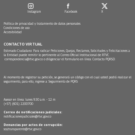
Instagram
Facebook
X
Política de privacidad y tratamiento de datos personales
Condiciones de uso
Accesibilidad
CONTACTO VIRTUAL
Estimado Ciudadano: Para radicar Peticiones, Quejas, Reclamos, Solicitudes y Felicitaciones a
la Entidad puede remitir lo pertinente al Correo Oficial Institucional de RTVC
correspondencia@rtvc.gov.co
o diligenciar el formulario en línea:
Contacto PQRSD.
Al momento de registrar su petición, se generará un código con el cual usted podrá realizar el
seguimiento, para ello, ingrese a:
Seguimiento de PQRS
Asesor en línea: lunes 9:30 a.m. - 12 m
(+57) (601) 2200700
Correo de notificaciones judiciales:
notificacionesjudiciales@rtvc.gov.co
Denuncias por actos de corrupción:
soytransparente@rtvc.gov.co