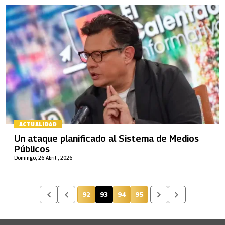
ACTUALIDAD
Un ataque planificado al Sistema de Medios
Públicos
Domingo, 26 Abril , 2026
92
93
94
95
Página
Página actual
Página
Página