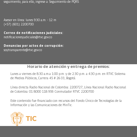
seguimiento, para ello, ingrese a:
Seguimiento de PQRS
Asesor en línea: lunes 9:30 a.m. - 12 m
(+57) (601) 2200700
Correo de notificaciones judiciales:
notificacionesjudiciales@rtvc.gov.co
Denuncias por actos de corrupción:
soytransparente@rtvc.gov.co
Horario de atención y entrega de premios:
Lunes a viernes de 8:30 a.m.a 1:00 p.m. y de 2:30 p.m. a 4:30 p.m. en RTVC Sistema
de Medios Públicos, Carrera 45 # 26-33, Bogotá.
Línea directa Radio Nacional de Colombia: 2200727, Línea Nacional Radio Nacional
de Colombia: 01 8000 118 959. Conmutador RTVC 2200700
Este contenido fue financiado con recursos del Fondo Único de Tecnologías de la
Información y las Comunicaciones de MinTic.