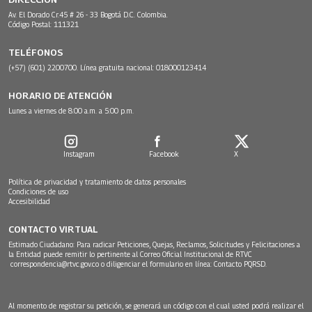
Av. El Dorado Cr.45 # 26 - 33 Bogotá D.C. Colombia.
Código Postal: 111321
TELÉFONOS
(+57) (601) 2200700. Línea gratuita nacional: 018000123414
HORARIO DE ATENCIÓN
Lunes a viernes de 8:00 a.m. a 5:00 p.m.
Instagram
Facebook
X
Política de privacidad y tratamiento de datos personales
Condiciones de uso
Accesibilidad
CONTACTO VIRTUAL
Estimado Ciudadano: Para radicar Peticiones, Quejas, Reclamos, Solicitudes y Felicitaciones a
la Entidad puede remitir lo pertinente al Correo Oficial Institucional de RTVC
correspondencia@rtvc.gov.co
o diligenciar el formulario en línea:
Contacto PQRSD.
Al momento de registrar su petición, se generará un código con el cual usted podrá realizar el