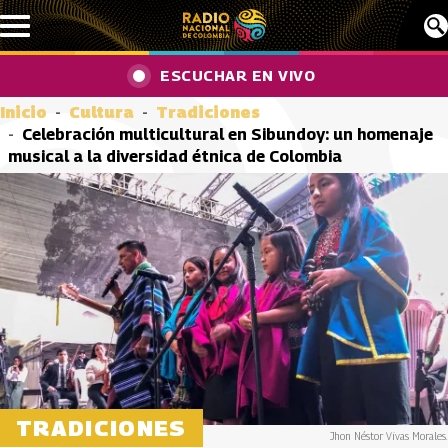
Pasar al contenido principal
ESCUCHAR EN VIVO
Inicio
Cultura
Tradiciones
Celebración multicultural en Sibundoy: un homenaje
musical a la diversidad étnica de Colombia
TRADICIONES
Jhon Néstor Vivas Morales.