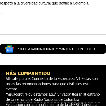
respeto a la diversidad cultural que define a Colombia.
--
Artículos Player
SIGUE A RADIONACIONAL Y MANTENTE CONECTADO
MÁS COMPARTIDO
Alístate para el Concierto de la Esperanza VII: Estas son
todas las recomendaciones para que disfrutes este
evento
“Aguacero”, “Hoy estamos aquí” y “Vacía” llegan al estreno
de la semana de Radio Nacional de Colombia
Evaluación con acompañamiento de la UNESCO destaca