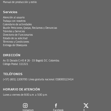
Manual de producción y estilo
Servicios
Atención al usuario
Trabaja con nosotros
Calendario de actividades
Buzón Peticiones, Quejas, Reclamos y Denuncias
Trámites y Servicios
Directorio de Funcionarios
Estado de su solicitud
Términos y Condiciones
Entrega de Obsequios
DIRECCIÓN
Av. El Dorado Cr.45 # 26 - 33 Bogotá D.C. Colombia.
Código Postal: 111321
TELÉFONOS
(+57) (601) 2200700. Línea gratuita nacional: 018000123414
HORARIO DE ATENCIÓN
Lunes a viernes de 8:00 a.m. a 5:00 p.m.
Instagram
Facebook
X