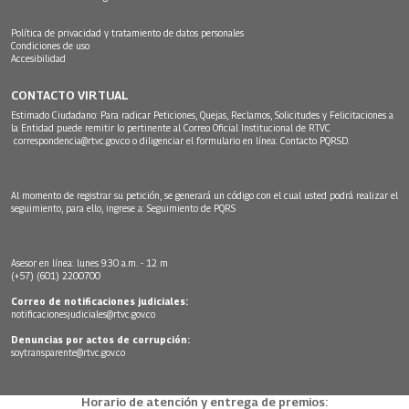
Política de privacidad y tratamiento de datos personales
Condiciones de uso
Accesibilidad
CONTACTO VIRTUAL
Estimado Ciudadano: Para radicar Peticiones, Quejas, Reclamos, Solicitudes y Felicitaciones a
la Entidad puede remitir lo pertinente al Correo Oficial Institucional de RTVC
correspondencia@rtvc.gov.co
o diligenciar el formulario en línea:
Contacto PQRSD.
Al momento de registrar su petición, se generará un código con el cual usted podrá realizar el
seguimiento, para ello, ingrese a:
Seguimiento de PQRS
Asesor en línea: lunes 9:30 a.m. - 12 m
(+57) (601) 2200700
Correo de notificaciones judiciales:
notificacionesjudiciales@rtvc.gov.co
Denuncias por actos de corrupción:
soytransparente@rtvc.gov.co
Horario de atención y entrega de premios: