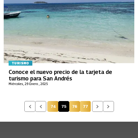
TURISMO
Conoce el nuevo precio de la tarjeta de
turismo para San Andrés
Miércoles, 29 Enero , 2025
74
75
76
77
Página
Página actual
Página
Página