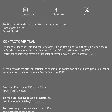
Instagram
Facebook
X
Política de privacidad y tratamiento de datos personales
Condiciones de uso
Accesibilidad
CONTACTO VIRTUAL
Estimado Ciudadano: Para radicar Peticiones, Quejas, Reclamos, Solicitudes y Felicitaciones a
la Entidad puede remitir lo pertinente al Correo Oficial Institucional de RTVC
correspondencia@rtvc.gov.co
o diligenciar el formulario en línea:
Contacto PQRSD.
Al momento de registrar su petición, se generará un código con el cual usted podrá realizar el
seguimiento, para ello, ingrese a:
Seguimiento de PQRS
Asesor en línea: lunes 9:30 a.m. - 12 m
(+57) (601) 2200700
Correo de notificaciones judiciales:
notificacionesjudiciales@rtvc.gov.co
Denuncias por actos de corrupción:
soytransparente@rtvc.gov.co