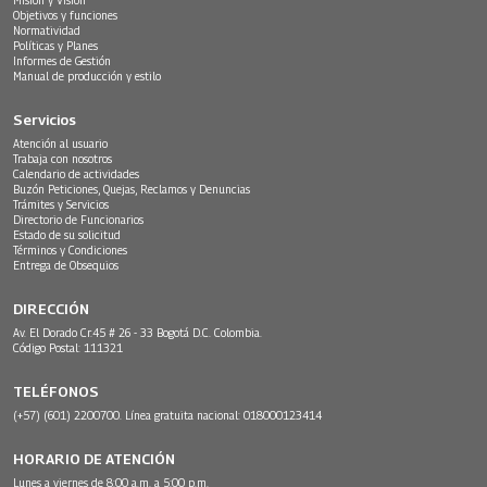
Objetivos y funciones
Normatividad
Siguiendo con el conocimiento de las riquezas
Políticas y Planes
Informes de Gestión
culturales y lingüísticas
Manual de producción y estilo
del país, Buelvas Amador Ariza Pacheco,
Servicios
miembro del resguardo indígena Kankuamo en
Atención al usuario
Valledupar y promotor de la lengua
Trabaja con nosotros
Calendario de actividades
nativa Kakachucua, y la
Buzón Peticiones, Quejas, Reclamos y Denuncias
Trámites y Servicios
profesora Loida Ángel Ruíz, miembro del
Directorio de Funcionarios
Estado de su solicitud
resguardo indígena San Martín de Amacayacu, en
Términos y Condiciones
Entrega de Obsequios
Leticia, Amazonas y promotora de la lengua
DIRECCIÓN
nativa Ticuna, explicaron sus metodologías
Av. El Dorado Cr.45 # 26 - 33 Bogotá D.C. Colombia.
de etnoeducación y los retos actuales para su
Código Postal: 111321
preservación.
TELÉFONOS
Escúchelos de lunes a viernes a partir de las 2
(+57) (601) 2200700. Línea gratuita nacional: 018000123414
de la tarde.
HORARIO DE ATENCIÓN
Emisión 20 de abril del 2023.
Lunes a viernes de 8:00 a.m. a 5:00 p.m.