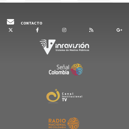
Plan decenal de lenguas nativas nació en el
2013 con una primera propuesta y en el 2020 se
retoma y se concluye con 3 capítulos que
CONTACTO
incluyen a las 65 lenguas indígenas, las dos 2
lenguas criollas y un capítulo de la lengua room.
Este documento se convierte en un instrumento
que debe ser desarrollado a 10 años en los
cuales se deben desarrollar en 10 ejes, 8 líneas
de acción y 45 proyectos en el caso de las
lenguas indígenas. Constituye un reto y un gran
trabajo para el país. Este trabajo pretende
articular a muchas entidades del país y sobre
todo, a las comunidades hablantes".
En esta emisión se conocieron algunas de las
iniciativas emprendidas por etnoeducadores en