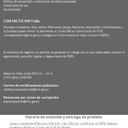
Política de privacidad y tratamiento de datos personales
Condiciones de uso
Accesibilidad
CONTACTO VIRTUAL
Estimado Ciudadano: Para radicar Peticiones, Quejas, Reclamos, Solicitudes y Felicitaciones a
la Entidad puede remitir lo pertinente al Correo Oficial Institucional de RTVC
correspondencia@rtvc.gov.co
o diligenciar el formulario en línea:
Contacto PQRSD.
Al momento de registrar su petición, se generará un código con el cual usted podrá realizar el
seguimiento, para ello, ingrese a:
Seguimiento de PQRS
Asesor en línea: lunes 9:30 a.m. - 12 m
(+57) (601) 2200700
Correo de notificaciones judiciales:
notificacionesjudiciales@rtvc.gov.co
Denuncias por actos de corrupción:
soytransparente@rtvc.gov.co
Horario de atención y entrega de premios:
Lunes a viernes de 8:30 a.m.a 1:00 p.m. y de 2:30 p.m. a 4:30 p.m. en RTVC Sistema
de Medios Públicos, Carrera 45 # 26-33, Bogotá.