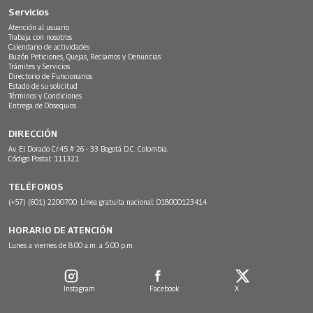
Servicios
Atención al usuario
Trabaja con nosotros
Calendario de actividades
Buzón Peticiones, Quejas, Reclamos y Denuncias
Trámites y Servicios
Directorio de Funcionarios
Estado de su solicitud
Términos y Condiciones
Entrega de Obsequios
DIRECCIÓN
Av. El Dorado Cr.45 # 26 - 33 Bogotá D.C. Colombia.
Código Postal: 111321
TELÉFONOS
(+57) (601) 2200700. Línea gratuita nacional: 018000123414
HORARIO DE ATENCIÓN
Lunes a viernes de 8:00 a.m. a 5:00 p.m.
Instagram
Facebook
X