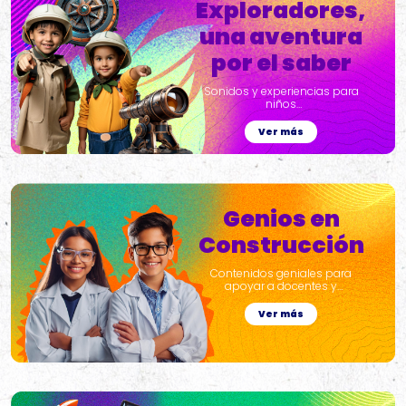
Exploradores,
una aventura
por el saber
Sonidos y experiencias para
niños
y niñas de 0 a 6 años.
Ver más
Genios en
Construcción
Contenidos geniales para
apoyar a docentes y
estudiantes de primaria
Ver más