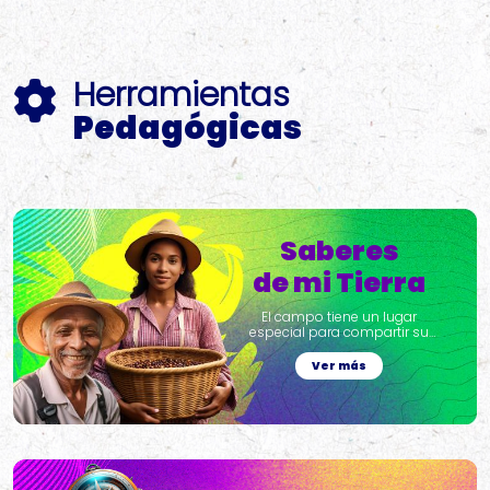
Herramientas
Pedagógicas
Saberes
de mi Tierra
El campo tiene un lugar
especial para compartir su
sabiduría
Ver más