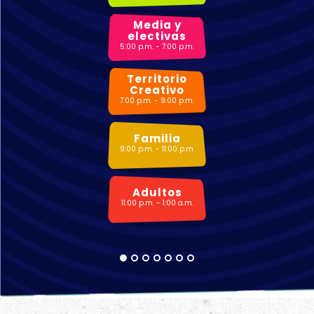
Media y
electivas
5:00 p.m. - 7:00 p.m.
Territorio
Creativo
7:00 p.m. - 9:00 p.m.
Familia
9:00 p.m. - 11:00 p.m.
Adultos
11:00 p.m. - 1:00 a.m.