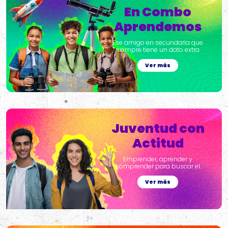
En Combo
Aprendemos
Ese amigo en secundaria que
siempre tiene un dato extra
Ver más
Juventud con
Actitud
Emprender, aprender y
comprender para buscar el
mejor futuro laboral
Ver más