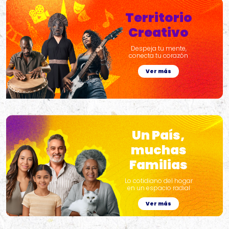
Territorio
Creativo
Despeja tu mente,
conecta tu corazón
Ver más
Un País,
muchas
Familias
Lo cotidiano del hogar
en un espacio radial
Ver más