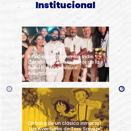
Institucional
RTVC gana 15 premios India
Catalina 2024 a lo mejor de la
industria audiovisual
colombiana
Disfruta de un clásico inmortal
'Las Aventuras de Tom Sawyer'