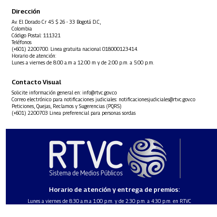
Dirección
Av. El Dorado Cr 45 $ 26 - 33 Bogotá D.C,
Colombia
Código Postal: 111321
Teléfonos
(+601) 2200700. Linea gratuita nacional 018000123414.
Horario de atención:
Lunes a viernes de 8:00 a.m a 12:00 m y de 2:00 p.m. a 5:00 p.m.
Contacto Visual
Solicite información general en:
info@rtvc.gov.co
Correo electrónico para notificaciones judiciales:
notificacionesjudiciales@rtvc.gov.co
Peticiones, Quejas, Reclamos y Sugerencias (PQRS)
(+601) 2200703 Linea preferencial para personas sordas
Horario de atención y entrega de premios:
Lunes a viernes de 8:30 a.m.a 1:00 p.m. y de 2:30 p.m. a 4:30 p.m. en RTVC
Sistema de Medios Públicos, Carrera 45 # 26-33, Bogotá.