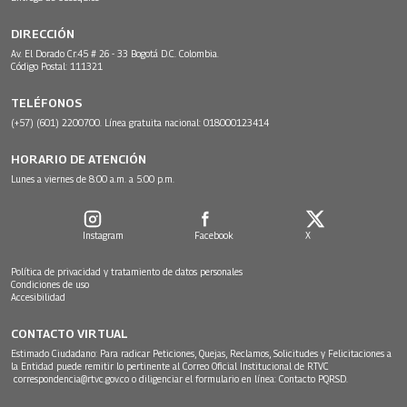
DIRECCIÓN
Av. El Dorado Cr.45 # 26 - 33 Bogotá D.C. Colombia.
Código Postal: 111321
TELÉFONOS
(+57) (601) 2200700. Línea gratuita nacional: 018000123414
HORARIO DE ATENCIÓN
Lunes a viernes de 8:00 a.m. a 5:00 p.m.
Instagram
Facebook
X
Política de privacidad y tratamiento de datos personales
Condiciones de uso
Accesibilidad
CONTACTO VIRTUAL
Estimado Ciudadano: Para radicar Peticiones, Quejas, Reclamos, Solicitudes y Felicitaciones a
la Entidad puede remitir lo pertinente al Correo Oficial Institucional de RTVC
correspondencia@rtvc.gov.co
o diligenciar el formulario en línea:
Contacto PQRSD.