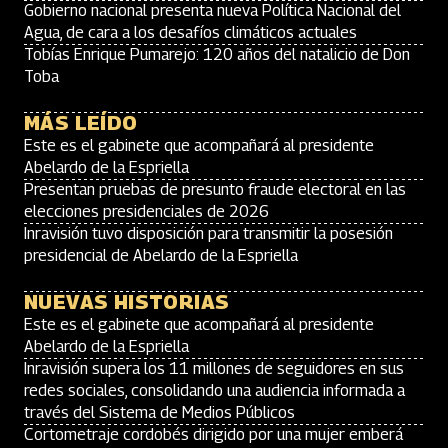
Gobierno nacional presenta nueva Política Nacional del
Agua, de cara a los desafíos climáticos actuales
Tobías Enrique Pumarejo: 120 años del natalicio de Don
Toba
MÁS LEÍDO
Este es el gabinete que acompañará al presidente
Abelardo de la Espriella
Presentan pruebas de presunto fraude electoral en las
elecciones presidenciales de 2026
Inravisión tuvo disposición para transmitir la posesión
presidencial de Abelardo de la Espriella
NUEVAS HISTORIAS
Este es el gabinete que acompañará al presidente
Abelardo de la Espriella
Inravisión supera los 11 millones de seguidores en sus
redes sociales, consolidando una audiencia informada a
través del Sistema de Medios Públicos
Cortometraje cordobés dirigido por una mujer emberá