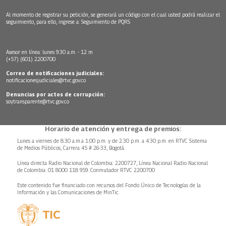
Al momento de registrar su petición, se generará un código con el cual usted podrá realizar el
seguimiento, para ello, ingrese a:
Seguimiento de PQRS
Asesor en línea: lunes 9:30 a.m. - 12 m
(+57) (601) 2200700
Correo de notificaciones judiciales:
notificacionesjudiciales@rtvc.gov.co
Denuncias por actos de corrupción:
soytransparente@rtvc.gov.co
Horario de atención y entrega de premios:
Lunes a viernes de 8:30 a.m.a 1:00 p.m. y de 2:30 p.m. a 4:30 p.m. en RTVC Sistema
de Medios Públicos, Carrera 45 # 26-33, Bogotá.
Línea directa Radio Nacional de Colombia: 2200727, Línea Nacional Radio Nacional
de Colombia: 01 8000 118 959. Conmutador RTVC 2200700
Este contenido fue financiado con recursos del Fondo Único de Tecnologías de la
Información y las Comunicaciones de MinTic.