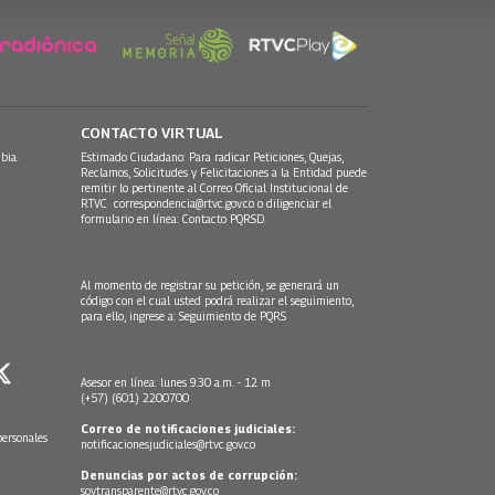
CONTACTO VIRTUAL
bia.
Estimado Ciudadano: Para radicar Peticiones, Quejas,
Reclamos, Solicitudes y Felicitaciones a la Entidad puede
remitir lo pertinente al Correo Oficial Institucional de
RTVC
correspondencia@rtvc.gov.co
o diligenciar el
formulario en línea:
Contacto PQRSD.
Al momento de registrar su petición, se generará un
código con el cual usted podrá realizar el seguimiento,
para ello, ingrese a:
Seguimiento de PQRS
Asesor en línea: lunes 9:30 a.m. - 12 m
(+57) (601) 2200700
Correo de notificaciones judiciales:
personales
notificacionesjudiciales@rtvc.gov.co
Denuncias por actos de corrupción:
soytransparente@rtvc.gov.co