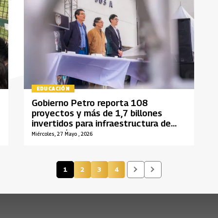
EDUCACIÓN
Gobierno Petro reporta 108
proyectos y más de 1,7 billones
invertidos para infraestructura de
educación superior
Miércoles, 27 Mayo , 2026
1
2
3
4
Página actual
Página
Página
Página