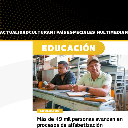
Pasar al contenido principal
ACTUALIDAD
CULTURA
MI PAÍS
ESPECIALES MULTIMEDIA
F
EDUCACIÓN
EDUCACIÓN
Más de 49 mil personas avanzan en
procesos de alfabetización