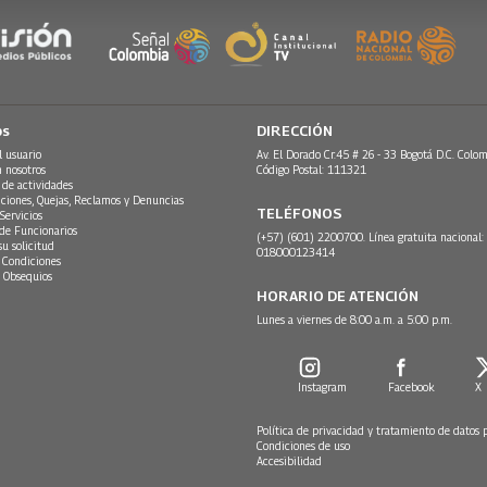
os
DIRECCIÓN
l usuario
Av. El Dorado Cr.45 # 26 - 33 Bogotá D.C. Colom
n nosotros
Código Postal: 111321
 de actividades
ciones, Quejas, Reclamos y Denuncias
TELÉFONOS
Servicios
 de Funcionarios
(+57) (601) 2200700. Línea gratuita nacional:
su solicitud
018000123414
 Condiciones
 Obsequios
HORARIO DE ATENCIÓN
Lunes a viernes de 8:00 a.m. a 5:00 p.m.
Instagram
Facebook
X
Política de privacidad y tratamiento de datos 
Condiciones de uso
Accesibilidad