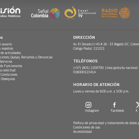
os
DIRECCIÓN
l usuario
Av. El Dorado Cr.45 # 26 - 33 Bogotá D.C. Colom
n nosotros
Código Postal: 111321
 de actividades
ciones, Quejas, Reclamos y Denuncias
TELÉFONOS
Servicios
 de Funcionarios
(+57) (601) 2200700. Línea gratuita nacional:
su solicitud
018000123414
 Condiciones
 Obsequios
HORARIO DE ATENCIÓN
Lunes a viernes de 8:00 a.m. a 5:00 p.m.
Instagram
Facebook
X
Política de privacidad y tratamiento de datos 
Condiciones de uso
Accesibilidad