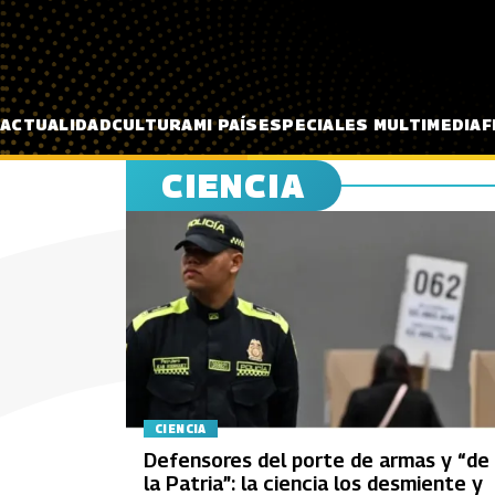
Pasar al contenido principal
ACTUALIDAD
CULTURA
MI PAÍS
ESPECIALES MULTIMEDIA
F
CIENCIA
CIENCIA
Defensores del porte de armas y “de
la Patria”: la ciencia los desmiente y