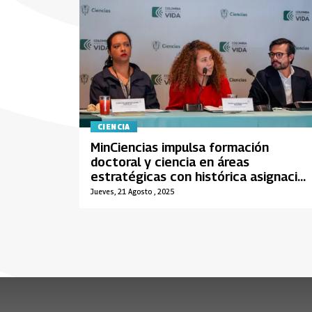
CIENCIA
MinCiencias impulsa formación
doctoral y ciencia en áreas
estratégicas con histórica asignación
de recursos del Sistema General de
Jueves, 21 Agosto , 2025
Regalías