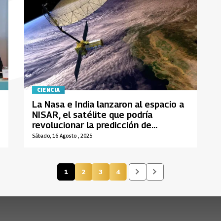
CIENCIA
La Nasa e India lanzaron al espacio a
NISAR, el satélite que podría
revolucionar la predicción de
terremotos
Sábado, 16 Agosto , 2025
1
2
3
4
Página actual
Página
Página
Página