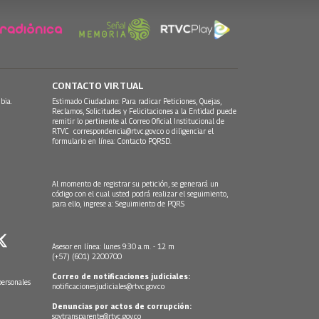
CONTACTO VIRTUAL
bia.
Estimado Ciudadano: Para radicar Peticiones, Quejas,
Reclamos, Solicitudes y Felicitaciones a la Entidad puede
remitir lo pertinente al Correo Oficial Institucional de
RTVC
correspondencia@rtvc.gov.co
o diligenciar el
formulario en línea:
Contacto PQRSD.
Al momento de registrar su petición, se generará un
código con el cual usted podrá realizar el seguimiento,
para ello, ingrese a:
Seguimiento de PQRS
Asesor en línea: lunes 9:30 a.m. - 12 m
(+57) (601) 2200700
Correo de notificaciones judiciales:
personales
notificacionesjudiciales@rtvc.gov.co
Denuncias por actos de corrupción:
soytransparente@rtvc.gov.co