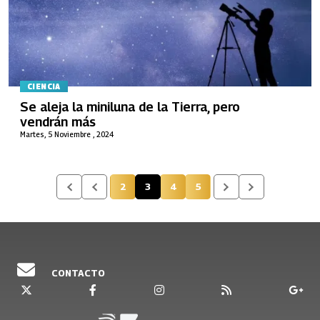
CIENCIA
Se aleja la miniluna de la Tierra, pero
vendrán más
Martes, 5 Noviembre , 2024
2
3
4
5
Página
Página actual
Página
Página
CONTACTO