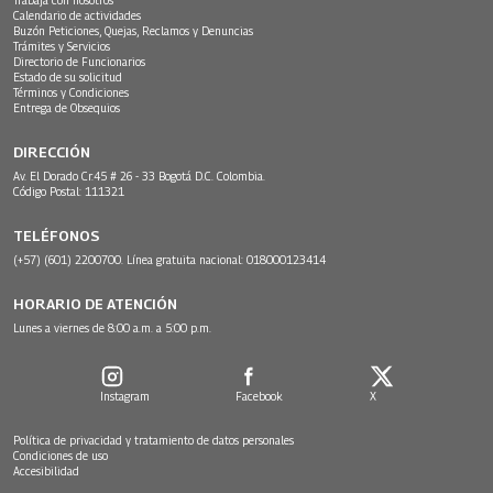
Calendario de actividades
Buzón Peticiones, Quejas, Reclamos y Denuncias
Trámites y Servicios
Directorio de Funcionarios
Estado de su solicitud
Términos y Condiciones
Entrega de Obsequios
DIRECCIÓN
Av. El Dorado Cr.45 # 26 - 33 Bogotá D.C. Colombia.
Código Postal: 111321
TELÉFONOS
(+57) (601) 2200700. Línea gratuita nacional: 018000123414
HORARIO DE ATENCIÓN
Lunes a viernes de 8:00 a.m. a 5:00 p.m.
Instagram
Facebook
X
Política de privacidad y tratamiento de datos personales
Condiciones de uso
Accesibilidad