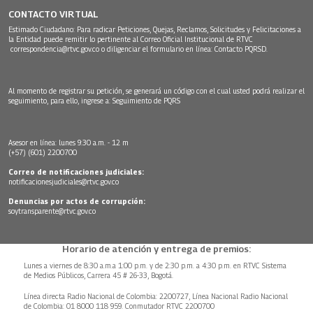
CONTACTO VIRTUAL
Estimado Ciudadano: Para radicar Peticiones, Quejas, Reclamos, Solicitudes y Felicitaciones a
la Entidad puede remitir lo pertinente al Correo Oficial Institucional de RTVC
correspondencia@rtvc.gov.co
o diligenciar el formulario en línea:
Contacto PQRSD.
Al momento de registrar su petición, se generará un código con el cual usted podrá realizar el
seguimiento, para ello, ingrese a:
Seguimiento de PQRS
Asesor en línea: lunes 9:30 a.m. - 12 m
(+57) (601) 2200700
Correo de notificaciones judiciales:
notificacionesjudiciales@rtvc.gov.co
Denuncias por actos de corrupción:
soytransparente@rtvc.gov.co
Horario de atención y entrega de premios:
Lunes a viernes de 8:30 a.m.a 1:00 p.m. y de 2:30 p.m. a 4:30 p.m. en RTVC Sistema
de Medios Públicos, Carrera 45 # 26-33, Bogotá.
Línea directa Radio Nacional de Colombia: 2200727, Línea Nacional Radio Nacional
de Colombia: 01 8000 118 959. Conmutador RTVC 2200700