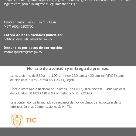
seguimiento, para ello, ingrese a:
Seguimiento de PQRS
Asesor en línea: lunes 9:30 a.m. - 12 m
(+57) (601) 2200700
Correo de notificaciones judiciales:
notificacionesjudiciales@rtvc.gov.co
Denuncias por actos de corrupción:
soytransparente@rtvc.gov.co
Horario de atención y entrega de premios:
Lunes a viernes de 8:30 a.m.a 1:00 p.m. y de 2:30 p.m. a 4:30 p.m. en RTVC Sistema
de Medios Públicos, Carrera 45 # 26-33, Bogotá.
Línea directa Radio Nacional de Colombia: 2200727, Línea Nacional Radio Nacional
de Colombia: 01 8000 118 959. Conmutador RTVC 2200700
Este contenido fue financiado con recursos del Fondo Único de Tecnologías de la
Información y las Comunicaciones de MinTic.