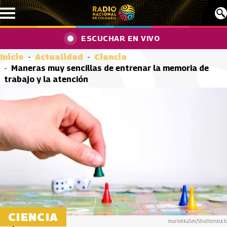
Pasar al contenido principal
ESCUCHAR EN VIVO
Inicio
Actualidad
Ciencia
Maneras muy sencillas de entrenar la memoria de
trabajo y la atención
CIENCIA
marishkaSm/Shutterstock