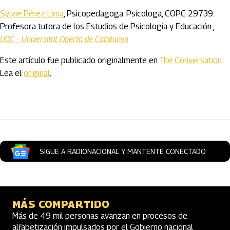
Sylvie Pérez Lima
, Psicopedagoga. Psícologa, COPC 29739.
Profesora tutora de los Estudios de Psicología y Educación.,
UOC - Universitat Oberta de Catalunya
Este artículo fue publicado originalmente en
The Conversation
.
Lea el
original
.
Artículos Player
SIGUE A RADIONACIONAL Y MANTENTE CONECTADO
MÁS COMPARTIDO
Más de 49 mil personas avanzan en procesos de
alfabetización impulsados por el Gobierno nacional