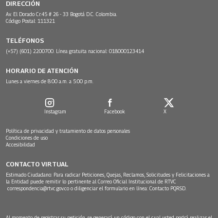
DIRECCIÓN
Av. El Dorado Cr.45 # 26 - 33 Bogotá D.C. Colombia.
Código Postal: 111321
TELÉFONOS
(+57) (601) 2200700. Línea gratuita nacional: 018000123414
HORARIO DE ATENCIÓN
Lunes a viernes de 8:00 a.m. a 5:00 p.m.
Instagram
Facebook
X
Política de privacidad y tratamiento de datos personales
Condiciones de uso
Accesibilidad
CONTACTO VIRTUAL
Estimado Ciudadano: Para radicar Peticiones, Quejas, Reclamos, Solicitudes y Felicitaciones a
la Entidad puede remitir lo pertinente al Correo Oficial Institucional de RTVC
correspondencia@rtvc.gov.co
o diligenciar el formulario en línea:
Contacto PQRSD.
Al momento de registrar su petición, se generará un código con el cual usted podrá realizar el