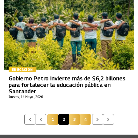
EDUCACIÓN
Gobierno Petro invierte más de $6,2 billones
para fortalecer la educación pública en
Santander
Jueves, 14 Mayo , 2026
1
2
3
4
Página
Página actual
Página
Página