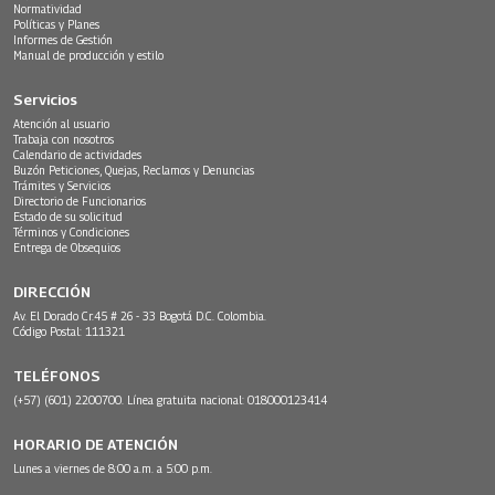
Normatividad
Políticas y Planes
Informes de Gestión
Manual de producción y estilo
Servicios
Atención al usuario
Trabaja con nosotros
Calendario de actividades
Buzón Peticiones, Quejas, Reclamos y Denuncias
Trámites y Servicios
Directorio de Funcionarios
Estado de su solicitud
Términos y Condiciones
Entrega de Obsequios
DIRECCIÓN
Av. El Dorado Cr.45 # 26 - 33 Bogotá D.C. Colombia.
Código Postal: 111321
TELÉFONOS
(+57) (601) 2200700. Línea gratuita nacional: 018000123414
HORARIO DE ATENCIÓN
Lunes a viernes de 8:00 a.m. a 5:00 p.m.