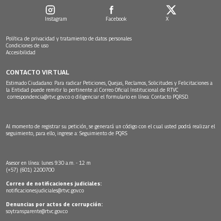
Instagram
Facebook
X
Política de privacidad y tratamiento de datos personales
Condiciones de uso
Accesibilidad
CONTACTO VIRTUAL
Estimado Ciudadano: Para radicar Peticiones, Quejas, Reclamos, Solicitudes y Felicitaciones a
la Entidad puede remitir lo pertinente al Correo Oficial Institucional de RTVC
correspondencia@rtvc.gov.co
o diligenciar el formulario en línea:
Contacto PQRSD.
Al momento de registrar su petición, se generará un código con el cual usted podrá realizar el
seguimiento, para ello, ingrese a:
Seguimiento de PQRS
Asesor en línea: lunes 9:30 a.m. - 12 m
(+57) (601) 2200700
Correo de notificaciones judiciales:
notificacionesjudiciales@rtvc.gov.co
Denuncias por actos de corrupción:
soytransparente@rtvc.gov.co