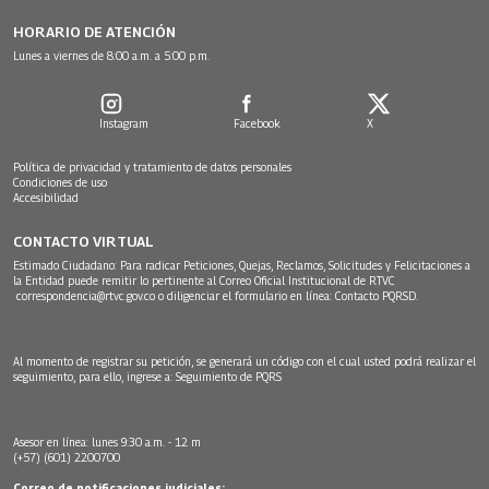
HORARIO DE ATENCIÓN
Lunes a viernes de 8:00 a.m. a 5:00 p.m.
Instagram
Facebook
X
Política de privacidad y tratamiento de datos personales
Condiciones de uso
Accesibilidad
CONTACTO VIRTUAL
Estimado Ciudadano: Para radicar Peticiones, Quejas, Reclamos, Solicitudes y Felicitaciones a
la Entidad puede remitir lo pertinente al Correo Oficial Institucional de RTVC
correspondencia@rtvc.gov.co
o diligenciar el formulario en línea:
Contacto PQRSD.
Al momento de registrar su petición, se generará un código con el cual usted podrá realizar el
seguimiento, para ello, ingrese a:
Seguimiento de PQRS
Asesor en línea: lunes 9:30 a.m. - 12 m
(+57) (601) 2200700
Correo de notificaciones judiciales: