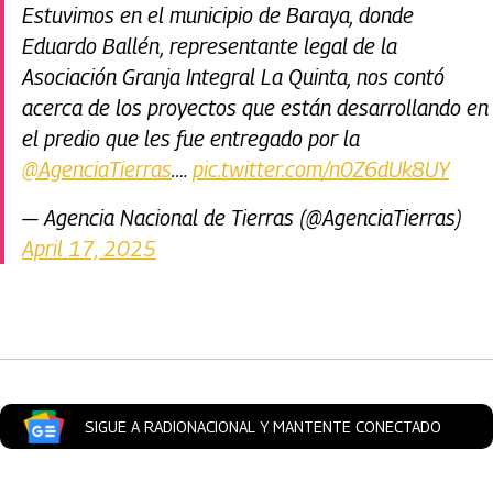
Estuvimos en el municipio de Baraya, donde
Eduardo Ballén, representante legal de la
Asociación Granja Integral La Quinta, nos contó
acerca de los proyectos que están desarrollando en
el predio que les fue entregado por la
@AgenciaTierras
.…
pic.twitter.com/n0Z6dUk8UY
— Agencia Nacional de Tierras (@AgenciaTierras)
April 17, 2025
Artículos Player
SIGUE A RADIONACIONAL Y MANTENTE CONECTADO