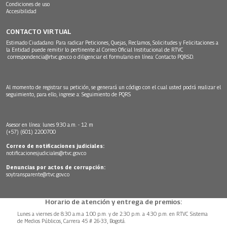
Condiciones de uso
Accesibilidad
CONTACTO VIRTUAL
Estimado Ciudadano: Para radicar Peticiones, Quejas, Reclamos, Solicitudes y Felicitaciones a
la Entidad puede remitir lo pertinente al Correo Oficial Institucional de RTVC
correspondencia@rtvc.gov.co
o diligenciar el formulario en línea:
Contacto PQRSD.
Al momento de registrar su petición, se generará un código con el cual usted podrá realizar el
seguimiento, para ello, ingrese a:
Seguimiento de PQRS
Asesor en línea: lunes 9:30 a.m. - 12 m
(+57) (601) 2200700
Correo de notificaciones judiciales:
notificacionesjudiciales@rtvc.gov.co
Denuncias por actos de corrupción:
soytransparente@rtvc.gov.co
Horario de atención y entrega de premios:
Lunes a viernes de 8:30 a.m.a 1:00 p.m. y de 2:30 p.m. a 4:30 p.m. en RTVC Sistema
de Medios Públicos, Carrera 45 # 26-33, Bogotá.