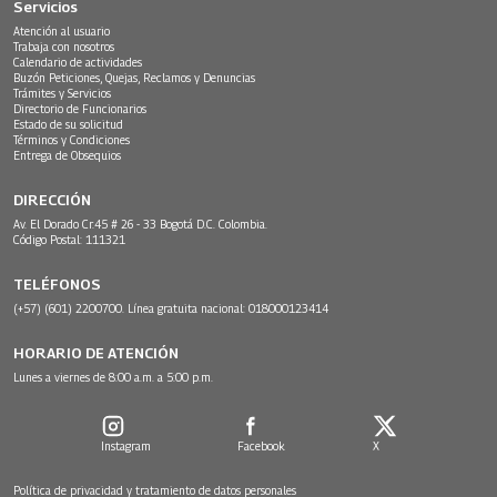
Servicios
Atención al usuario
Trabaja con nosotros
Calendario de actividades
Buzón Peticiones, Quejas, Reclamos y Denuncias
Trámites y Servicios
Directorio de Funcionarios
Estado de su solicitud
Términos y Condiciones
Entrega de Obsequios
DIRECCIÓN
Av. El Dorado Cr.45 # 26 - 33 Bogotá D.C. Colombia.
Código Postal: 111321
TELÉFONOS
(+57) (601) 2200700. Línea gratuita nacional: 018000123414
HORARIO DE ATENCIÓN
Lunes a viernes de 8:00 a.m. a 5:00 p.m.
Instagram
Facebook
X
Política de privacidad y tratamiento de datos personales