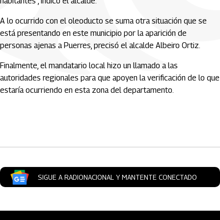
habitantes”, indicó el alcalde.
A lo ocurrido con el oleoducto se suma otra situación que se
está presentando en este municipio por la aparición de
personas ajenas a Puerres, precisó el alcalde Albeiro Ortiz.
Finalmente, el mandatario local hizo un llamado a las
autoridades regionales para que apoyen la verificación de lo que
estaría ocurriendo en esta zona del departamento.
Artículos Player
SIGUE A RADIONACIONAL Y MANTENTE CONECTADO