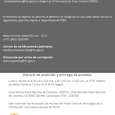
correspondencia@rtvc.gov.co
o diligenciar el formulario en línea:
Contacto PQRSD.
Al momento de registrar su petición, se generará un código con el cual usted podrá realizar el
seguimiento, para ello, ingrese a:
Seguimiento de PQRS
Asesor en línea: lunes 9:30 a.m. - 12 m
(+57) (601) 2200700
Correo de notificaciones judiciales:
notificacionesjudiciales@rtvc.gov.co
Denuncias por actos de corrupción:
soytransparente@rtvc.gov.co
Horario de atención y entrega de premios:
Lunes a viernes de 8:30 a.m.a 1:00 p.m. y de 2:30 p.m. a 4:30 p.m. en RTVC Sistema
de Medios Públicos, Carrera 45 # 26-33, Bogotá.
Línea directa Radio Nacional de Colombia: 2200727, Línea Nacional Radio Nacional
de Colombia: 01 8000 118 959. Conmutador RTVC 2200700
Este contenido fue financiado con recursos del Fondo Único de Tecnologías de la
Información y las Comunicaciones de MinTic.