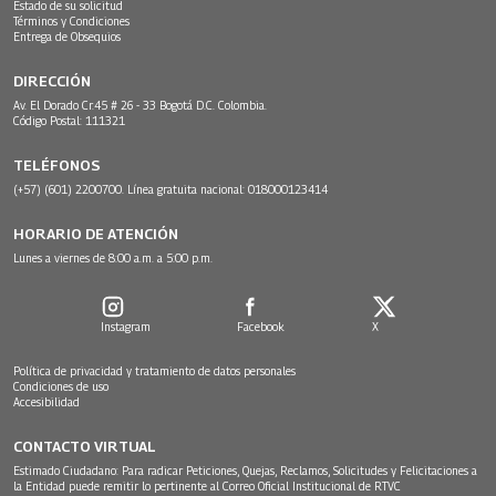
Estado de su solicitud
Términos y Condiciones
Entrega de Obsequios
DIRECCIÓN
Av. El Dorado Cr.45 # 26 - 33 Bogotá D.C. Colombia.
Código Postal: 111321
TELÉFONOS
(+57) (601) 2200700. Línea gratuita nacional: 018000123414
HORARIO DE ATENCIÓN
Lunes a viernes de 8:00 a.m. a 5:00 p.m.
Instagram
Facebook
X
Política de privacidad y tratamiento de datos personales
Condiciones de uso
Accesibilidad
CONTACTO VIRTUAL
Estimado Ciudadano: Para radicar Peticiones, Quejas, Reclamos, Solicitudes y Felicitaciones a
la Entidad puede remitir lo pertinente al Correo Oficial Institucional de RTVC