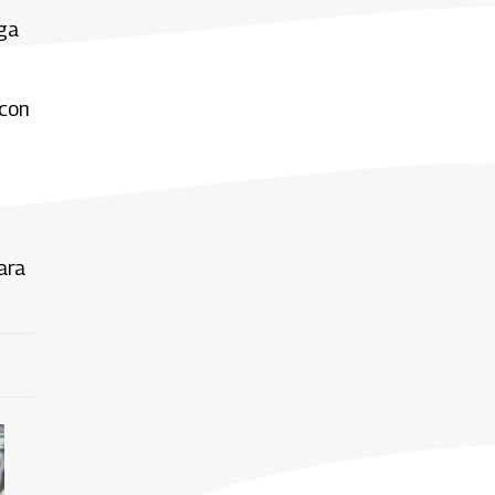
rga
 con
ara