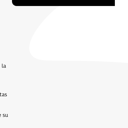
 la
utas
e su