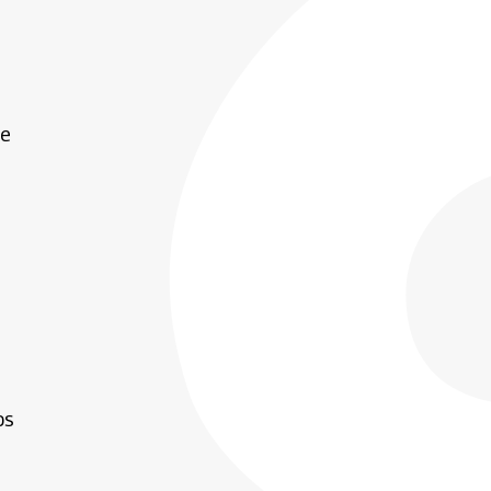
ue
os