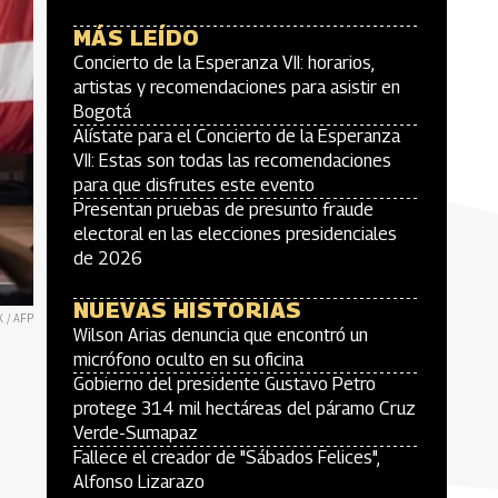
MÁS LEÍDO
Concierto de la Esperanza VII: horarios,
artistas y recomendaciones para asistir en
Bogotá
Alístate para el Concierto de la Esperanza
VII: Estas son todas las recomendaciones
para que disfrutes este evento
Presentan pruebas de presunto fraude
electoral en las elecciones presidenciales
de 2026
NUEVAS HISTORIAS
X / AFP
Wilson Arias denuncia que encontró un
micrófono oculto en su oficina
Gobierno del presidente Gustavo Petro
protege 314 mil hectáreas del páramo Cruz
Verde-Sumapaz
Fallece el creador de "Sábados Felices",
Alfonso Lizarazo