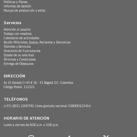
Políticas y Planes
Informes de Gestión
Manual de producción y estilo
Servicios
Atención al usuario
Trabaja con nosotros
Calendario de actividades
Buzón Peticiones, Quejas, Reclamos y Denuncias
Trámites y Servicios
Directorio de Funcionarios
Estado de su solicitud
Términos y Condiciones
Entrega de Obsequios
DIRECCIÓN
Av. El Dorado Cr.45 # 26 - 33 Bogotá D.C. Colombia.
Código Postal: 111321
TELÉFONOS
(+57) (601) 2200700. Línea gratuita nacional: 018000123414
HORARIO DE ATENCIÓN
Lunes a viernes de 8:00 a.m. a 5:00 p.m.