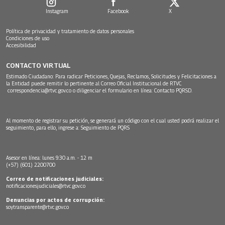
Instagram
Facebook
X
Política de privacidad y tratamiento de datos personales
Condiciones de uso
Accesibilidad
CONTACTO VIRTUAL
Estimado Ciudadano: Para radicar Peticiones, Quejas, Reclamos, Solicitudes y Felicitaciones a
la Entidad puede remitir lo pertinente al Correo Oficial Institucional de RTVC
correspondencia@rtvc.gov.co
o diligenciar el formulario en línea:
Contacto PQRSD.
Al momento de registrar su petición, se generará un código con el cual usted podrá realizar el
seguimiento, para ello, ingrese a:
Seguimiento de PQRS
Asesor en línea: lunes 9:30 a.m. - 12 m
(+57) (601) 2200700
Correo de notificaciones judiciales:
notificacionesjudiciales@rtvc.gov.co
Denuncias por actos de corrupción:
soytransparente@rtvc.gov.co