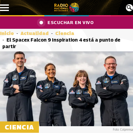
Pasar al contenido principal
ESCUCHAR EN VIVO
Inicio
Actualidad
Ciencia
El Spacex Falcon 9 Inspiration 4 está a punto de
partir
CIENCIA
Foto: Colprensa