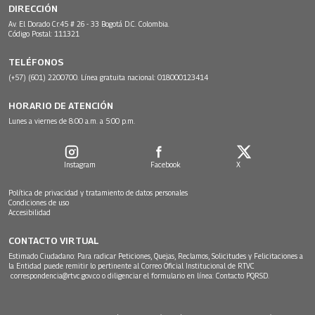
DIRECCIÓN
Av. El Dorado Cr.45 # 26 - 33 Bogotá D.C. Colombia.
Código Postal: 111321
TELÉFONOS
(+57) (601) 2200700. Línea gratuita nacional: 018000123414
HORARIO DE ATENCIÓN
Lunes a viernes de 8:00 a.m. a 5:00 p.m.
Instagram
Facebook
X
Política de privacidad y tratamiento de datos personales
Condiciones de uso
Accesibilidad
CONTACTO VIRTUAL
Estimado Ciudadano: Para radicar Peticiones, Quejas, Reclamos, Solicitudes y Felicitaciones a
la Entidad puede remitir lo pertinente al Correo Oficial Institucional de RTVC
correspondencia@rtvc.gov.co
o diligenciar el formulario en línea:
Contacto PQRSD.