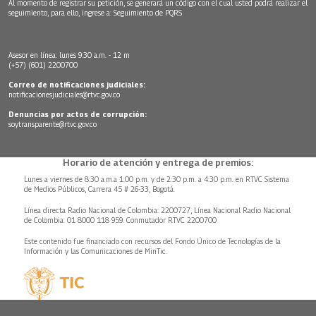
Al momento de registrar su petición, se generará un código con el cual usted podrá realizar el
seguimiento, para ello, ingrese a:
Seguimiento de PQRS
Asesor en línea: lunes 9:30 a.m. - 12 m
(+57) (601) 2200700
Correo de notificaciones judiciales:
notificacionesjudiciales@rtvc.gov.co
Denuncias por actos de corrupción:
soytransparente@rtvc.gov.co
Horario de atención y entrega de premios:
Lunes a viernes de 8:30 a.m.a 1:00 p.m. y de 2:30 p.m. a 4:30 p.m. en RTVC Sistema
de Medios Públicos, Carrera 45 # 26-33, Bogotá.
Línea directa Radio Nacional de Colombia: 2200727, Línea Nacional Radio Nacional
de Colombia: 01 8000 118 959. Conmutador RTVC 2200700
Este contenido fue financiado con recursos del Fondo Único de Tecnologías de la
Información y las Comunicaciones de MinTic.