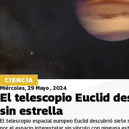
CIENCIA
Miércoles, 29 Mayo , 2024
El telescopio Euclid d
sin estrella
El telescopio espacial europeo Euclid descubrió siet
por el espacio interestelar sin vínculo con ninguna est