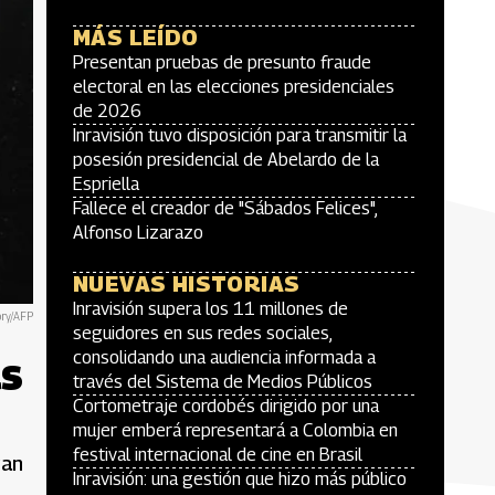
MÁS LEÍDO
Presentan pruebas de presunto fraude
electoral en las elecciones presidenciales
de 2026
Inravisión tuvo disposición para transmitir la
posesión presidencial de Abelardo de la
Espriella
Fallece el creador de "Sábados Felices",
Alfonso Lizarazo
NUEVAS HISTORIAS
Inravisión supera los 11 millones de
ory/AFP
seguidores en sus redes sociales,
as
consolidando una audiencia informada a
través del Sistema de Medios Públicos
Cortometraje cordobés dirigido por una
mujer emberá representará a Colombia en
festival internacional de cine en Brasil
gan
Inravisión: una gestión que hizo más público