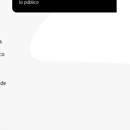
lo público
a.
co
 de