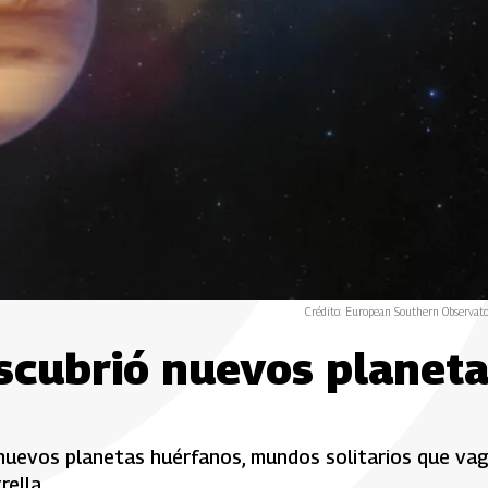
Crédito: European Southern Observat
escubrió nuevos planet
e nuevos planetas huérfanos, mundos solitarios que va
rella.