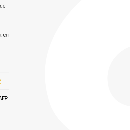
 de
a en
?
AFP.