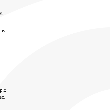
ta
nos
plo
eo.