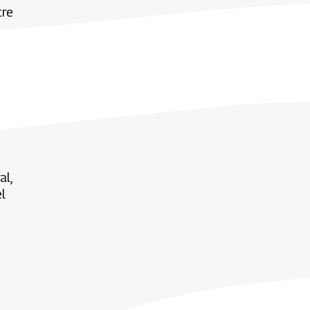
tre
al,
l