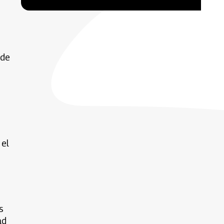
 de
 el
s
ad