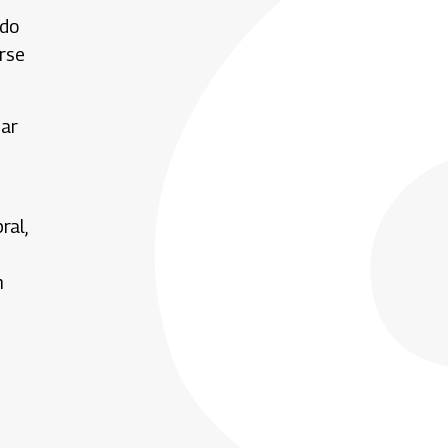
ndo
arse
par
ral,
n