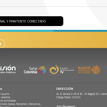
ONAL Y MANTENTE CONECTADO
o
os
DIRECCIÓN
l usuario
Av. El Dorado Cr.45 # 26 - 33 Bogotá D.C. Colom
n nosotros
Código Postal: 111321
 de actividades
ciones, Quejas, Reclamos y Denuncias
TELÉFONOS