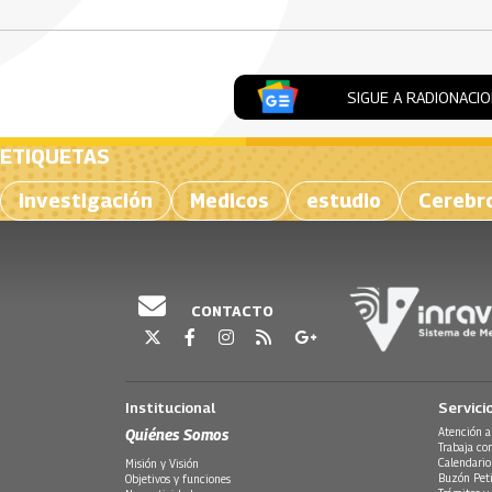
SIGUE A RADIONACI
ETIQUETAS
investigación
Medicos
estudio
Cerebr
CONTACTO
Institucional
Servici
Quiénes Somos
Atención a
Trabaja co
Calendario
Misión y Visión
Buzón Peti
Objetivos y funciones