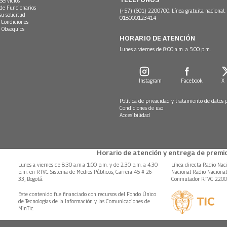
Servicios
 de Funcionarios
(+57) (601) 2200700. Línea gratuita nacional:
su solicitud
018000123414
 Condiciones
 Obsequios
HORARIO DE ATENCIÓN
Lunes a viernes de 8:00 a.m. a 5:00 p.m.
Instagram
Facebook
X
Política de privacidad y tratamiento de datos 
Condiciones de uso
Accesibilidad
Horario de atención y entrega de premio
Lunes a viernes de 8:30 a.m.a 1:00 p.m. y de 2:30 p.m. a 4:30
Línea directa Radio Nac
p.m. en RTVC Sistema de Medios Públicos, Carrera 45 # 26-
Nacional Radio Naciona
33, Bogotá.
Conmutador RTVC 220
Este contenido fue financiado con recursos del Fondo Único
de Tecnologías de la Información y las Comunicaciones de
MinTic.