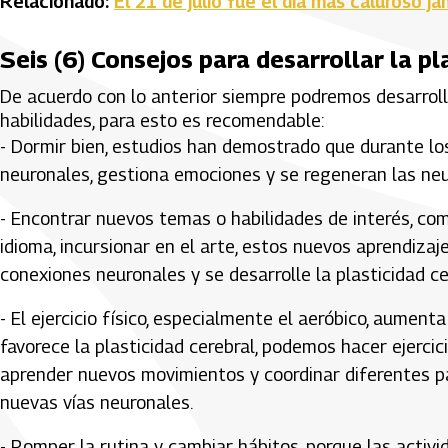
Relacionado:
El 21 de julio fue el día más caluroso 
Seis (6) Consejos para desarrollar la pl
De acuerdo con lo anterior siempre podremos desarrol
habilidades, para esto es recomendable:
- Dormir bien, estudios han demostrado que durante los
neuronales, gestiona emociones y se regeneran las ne
- Encontrar nuevos temas o habilidades de interés, co
idioma, incursionar en el arte, estos nuevos aprendiz
conexiones neuronales y se desarrolle la plasticidad ce
- El ejercicio físico, especialmente el aeróbico, aumen
favorece la plasticidad cerebral, podemos hacer ejercici
aprender nuevos movimientos y coordinar diferentes pa
nuevas vías neuronales.
- Romper la rutina y cambiar hábitos, porque las activ