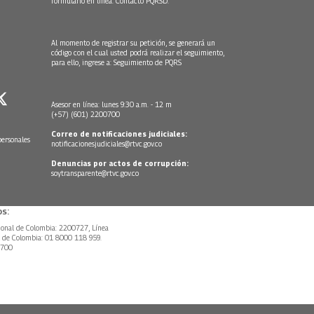
formulario en línea:
Contacto PQRSD.
Al momento de registrar su petición, se generará un
código con el cual usted podrá realizar el seguimiento,
para ello, ingrese a:
Seguimiento de PQRS
Asesor en línea: lunes 9:30 a.m. - 12 m
(+57) (601) 2200700
Correo de notificaciones judiciales:
personales
notificacionesjudiciales@rtvc.gov.co
Denuncias por actos de corrupción:
soytransparente@rtvc.gov.co
s:
ional de Colombia: 2200727, Línea
l de Colombia: 01 8000 118 959.
0700