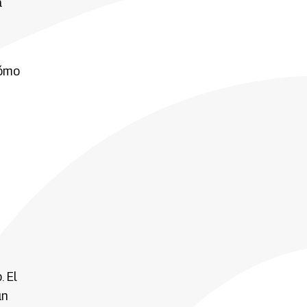
a
cómo
. El
un