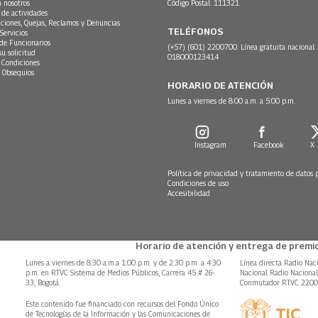
n nosotros
Código Postal: 111321
 de actividades
ciones, Quejas, Reclamos y Denuncias
TELÉFONOS
Servicios
 de Funcionarios
(+57) (601) 2200700. Línea gratuita nacional:
su solicitud
018000123414
 Condiciones
 Obsequios
HORARIO DE ATENCIÓN
Lunes a viernes de 8:00 a.m. a 5:00 p.m.
Instagram
Facebook
X
Política de privacidad y tratamiento de datos 
Condiciones de uso
Accesibilidad
Horario de atención y entrega de premio
Lunes a viernes de 8:30 a.m.a 1:00 p.m. y de 2:30 p.m. a 4:30
Línea directa Radio Nac
p.m. en RTVC Sistema de Medios Públicos, Carrera 45 # 26-
Nacional Radio Naciona
33, Bogotá.
Conmutador RTVC 220
Este contenido fue financiado con recursos del Fondo Único
de Tecnologías de la Información y las Comunicaciones de