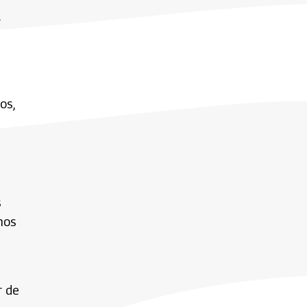
a
s
os,
s
nos
r de