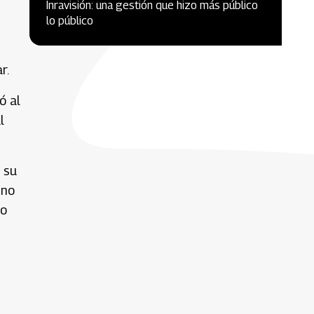
Inravisión: una gestión que hizo más público
lo público
r.
ó al
l
 su
 no
yo