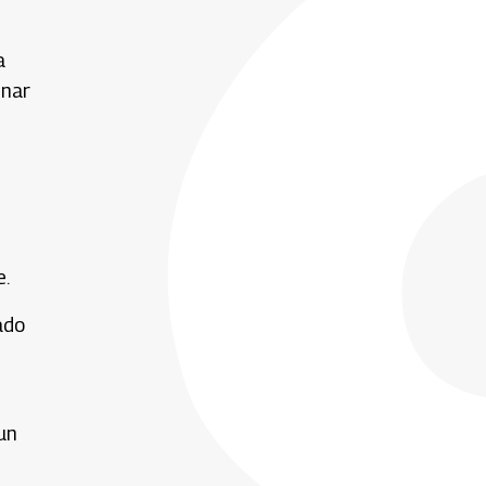
a
inar
e.
ado
un