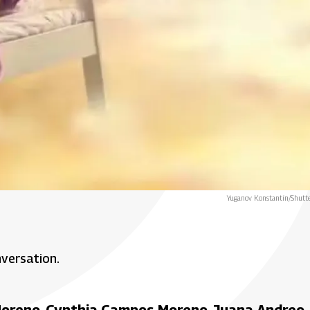
Yuganov Konstantin/Shutt
nversation.
Moreno, Cynthia Campos Moreno, Juana Andreo