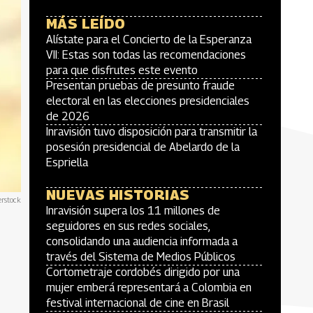
MÁS LEÍDO
Alístate para el Concierto de la Esperanza
VII: Estas son todas las recomendaciones
para que disfrutes este evento
Presentan pruebas de presunto fraude
electoral en las elecciones presidenciales
de 2026
Inravisión tuvo disposición para transmitir la
posesión presidencial de Abelardo de la
Espriella
NUEVAS HISTORIAS
erstock
Inravisión supera los 11 millones de
seguidores en sus redes sociales,
consolidando una audiencia informada a
través del Sistema de Medios Públicos
Cortometraje cordobés dirigido por una
mujer emberá representará a Colombia en
festival internacional de cine en Brasil