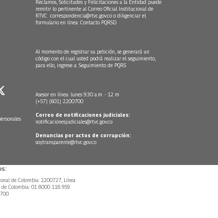
Reclamos, Solicitudes y Felicitaciones a la Entidad puede
remitir lo pertinente al Correo Oficial Institucional de
RTVC
correspondencia@rtvc.gov.co
o diligenciar el
formulario en línea:
Contacto PQRSD.
Al momento de registrar su petición, se generará un
código con el cual usted podrá realizar el seguimiento,
para ello, ingrese a:
Seguimiento de PQRS
Asesor en línea: lunes 9:30 a.m. - 12 m
(+57) (601) 2200700
Correo de notificaciones judiciales:
personales
notificacionesjudiciales@rtvc.gov.co
Denuncias por actos de corrupción:
soytransparente@rtvc.gov.co
s:
ional de Colombia: 2200727, Línea
l de Colombia: 01 8000 118 959.
0700