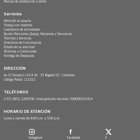
Manual de producción y estilo
Servicios
Atención al usuario
Trabaja con nosotros
Calendario de actividades
Buzón Peticiones, Quejas, Reclamos y Denuncias
Trámites y Servicios
Directorio de Funcionarios
Estado de su solicitud
Términos y Condiciones
Entrega de Obsequios
DIRECCIÓN
Av. El Dorado Cr.45 # 26 - 33 Bogotá D.C. Colombia.
Código Postal: 111321
TELÉFONOS
(+57) (601) 2200700. Línea gratuita nacional: 018000123414
HORARIO DE ATENCIÓN
Lunes a viernes de 8:00 a.m. a 5:00 p.m.
Instagram
Facebook
X