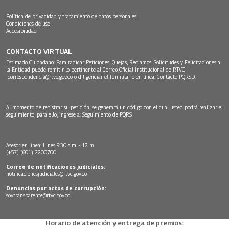
Política de privacidad y tratamiento de datos personales
Condiciones de uso
Accesibilidad
CONTACTO VIRTUAL
Estimado Ciudadano: Para radicar Peticiones, Quejas, Reclamos, Solicitudes y Felicitaciones a
la Entidad puede remitir lo pertinente al Correo Oficial Institucional de RTVC
correspondencia@rtvc.gov.co
o diligenciar el formulario en línea:
Contacto PQRSD.
Al momento de registrar su petición, se generará un código con el cual usted podrá realizar el
seguimiento, para ello, ingrese a:
Seguimiento de PQRS
Asesor en línea: lunes 9:30 a.m. - 12 m
(+57) (601) 2200700
Correo de notificaciones judiciales:
notificacionesjudiciales@rtvc.gov.co
Denuncias por actos de corrupción:
soytransparente@rtvc.gov.co
Horario de atención y entrega de premios: