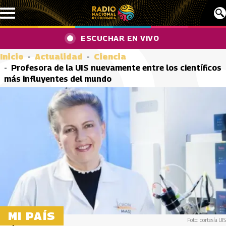
Pasar al contenido principal
ESCUCHAR EN VIVO
Inicio
Actualidad
Ciencia
Profesora de la UIS nuevamente entre los científicos
más influyentes del mundo
MI PAÍS
Foto: cortesía UIS