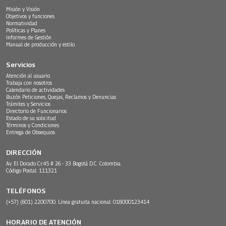
Misión y Visión
Objetivos y funciones
Normatividad
Políticas y Planes
Informes de Gestión
Manual de producción y estilo
Servicios
Atención al usuario
Trabaja con nosotros
Calendario de actividades
Buzón Peticiones, Quejas, Reclamos y Denuncias
Trámites y Servicios
Directorio de Funcionarios
Estado de su solicitud
Términos y Condiciones
Entrega de Obsequios
DIRECCIÓN
Av. El Dorado Cr.45 # 26 - 33 Bogotá D.C. Colombia.
Código Postal: 111321
TELÉFONOS
(+57) (601) 2200700. Línea gratuita nacional: 018000123414
HORARIO DE ATENCIÓN