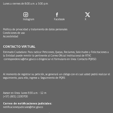
Lunes a viernes de 8:00 a.m. a 5:00 p.m.
Instagram
Facebook
X
Política de privacidad y tratamiento de datos personales
Condiciones de uso
Accesibilidad
CONTACTO VIRTUAL
Estimado Ciudadano: Para radicar Peticiones, Quejas, Reclamos, Solicitudes y Felicitaciones a
la Entidad puede remitir lo pertinente al Correo Oficial Institucional de RTVC
correspondencia@rtvc.gov.co
o diligenciar el formulario en línea:
Contacto PQRSD.
Al momento de registrar su petición, se generará un código con el cual usted podrá realizar el
seguimiento, para ello, ingrese a:
Seguimiento de PQRS
Asesor en línea: lunes 9:30 a.m. - 12 m
(+57) (601) 2200700
Correo de notificaciones judiciales:
notificacionesjudiciales@rtvc.gov.co