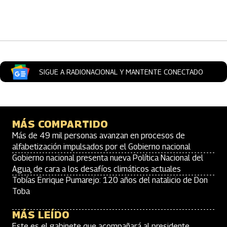
Artículos Player
SIGUE A RADIONACIONAL Y MANTENTE CONECTADO
MÁS COMPARTIDO
Más de 49 mil personas avanzan en procesos de
alfabetización impulsados por el Gobierno nacional
Gobierno nacional presenta nueva Política Nacional del
Agua, de cara a los desafíos climáticos actuales
Tobías Enrique Pumarejo: 120 años del natalicio de Don
Toba
MÁS LEÍDO
Este es el gabinete que acompañará al presidente