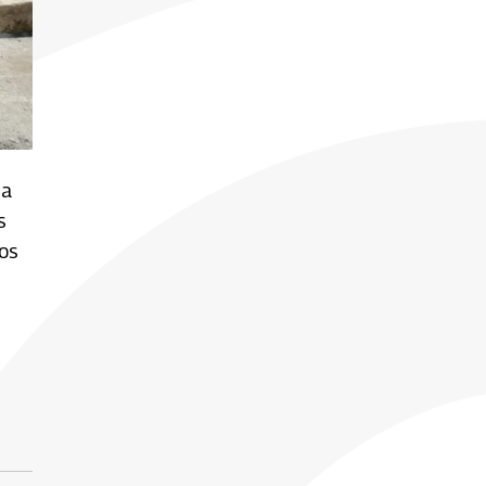
sa
s
los