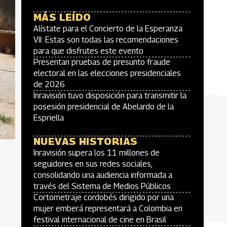
MÁS LEÍDO
Alístate para el Concierto de la Esperanza
VII: Estas son todas las recomendaciones
para que disfrutes este evento
Presentan pruebas de presunto fraude
electoral en las elecciones presidenciales
de 2026
Inravisión tuvo disposición para transmitir la
posesión presidencial de Abelardo de la
Espriella
NUEVAS HISTORIAS
Inravisión supera los 11 millones de
seguidores en sus redes sociales,
consolidando una audiencia informada a
través del Sistema de Medios Públicos
Cortometraje cordobés dirigido por una
mujer emberá representará a Colombia en
festival internacional de cine en Brasil