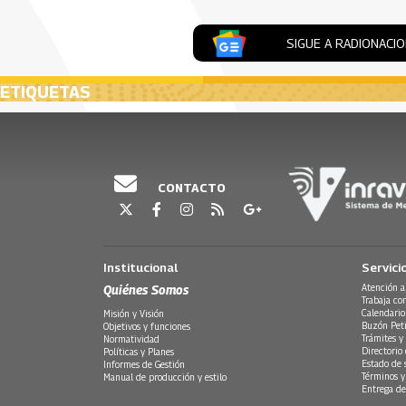
SIGUE A RADIONACI
ETIQUETAS
CONTACTO
Institucional
Servici
Quiénes Somos
Atención a
Trabaja co
Calendario
Misión y Visión
Buzón Peti
Objetivos y funciones
Trámites y 
Normatividad
Directorio
Políticas y Planes
Estado de 
Informes de Gestión
Términos y
Manual de producción y estilo
Entrega de