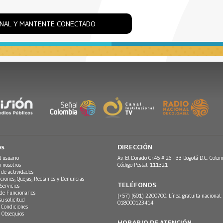
ONAL Y MANTENTE CONECTADO
os
DIRECCIÓN
l usuario
Av. El Dorado Cr.45 # 26 - 33 Bogotá D.C. Colom
n nosotros
Código Postal: 111321
 de actividades
ciones, Quejas, Reclamos y Denuncias
TELÉFONOS
Servicios
 de Funcionarios
(+57) (601) 2200700. Línea gratuita nacional:
su solicitud
018000123414
 Condiciones
 Obsequios
HORARIO DE ATENCIÓN