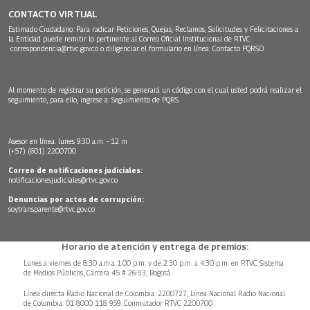
CONTACTO VIRTUAL
Estimado Ciudadano: Para radicar Peticiones, Quejas, Reclamos, Solicitudes y Felicitaciones a
la Entidad puede remitir lo pertinente al Correo Oficial Institucional de RTVC
correspondencia@rtvc.gov.co
o diligenciar el formulario en línea:
Contacto PQRSD.
Al momento de registrar su petición, se generará un código con el cual usted podrá realizar el
seguimiento, para ello, ingrese a:
Seguimiento de PQRS
Asesor en línea: lunes 9:30 a.m. - 12 m
(+57) (601) 2200700
Correo de notificaciones judiciales:
notificacionesjudiciales@rtvc.gov.co
Denuncias por actos de corrupción:
soytransparente@rtvc.gov.co
Horario de atención y entrega de premios:
Lunes a viernes de 8:30 a.m.a 1:00 p.m. y de 2:30 p.m. a 4:30 p.m. en RTVC Sistema
de Medios Públicos, Carrera 45 # 26-33, Bogotá.
Línea directa Radio Nacional de Colombia: 2200727, Línea Nacional Radio Nacional
de Colombia: 01 8000 118 959. Conmutador RTVC 2200700