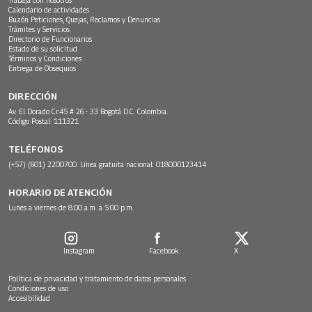
Calendario de actividades
Buzón Peticiones, Quejas, Reclamos y Denuncias
Trámites y Servicios
Directorio de Funcionarios
Estado de su solicitud
Términos y Condiciones
Entrega de Obsequios
DIRECCIÓN
Av. El Dorado Cr.45 # 26 - 33 Bogotá D.C. Colombia.
Código Postal: 111321
TELÉFONOS
(+57) (601) 2200700. Línea gratuita nacional: 018000123414
HORARIO DE ATENCIÓN
Lunes a viernes de 8:00 a.m. a 5:00 p.m.
Instagram
Facebook
X
Política de privacidad y tratamiento de datos personales
Condiciones de uso
Accesibilidad