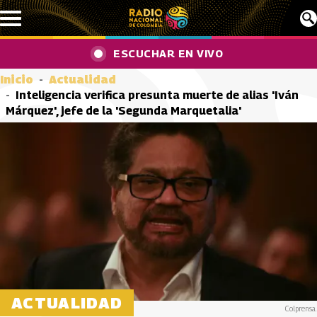
Pasar al contenido principal
ESCUCHAR EN VIVO
Inicio
Actualidad
Inteligencia verifica presunta muerte de alias 'Iván
Márquez', jefe de la 'Segunda Marquetalia'
ACTUALIDAD
Colprensa.