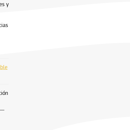
es y
cias
able
ción