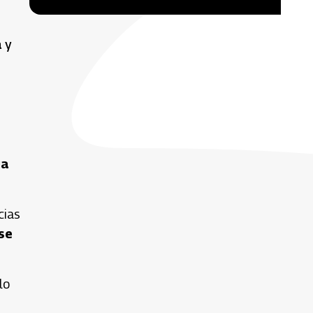
a y
ia
cias
se
 lo