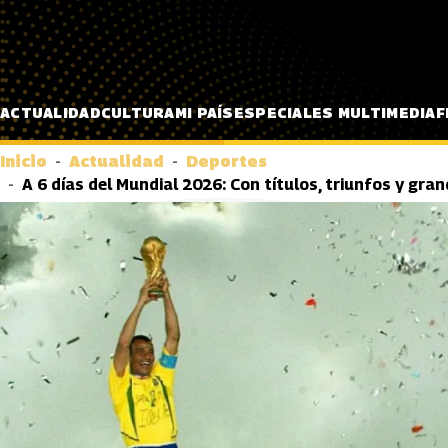
Pasar al contenido principal
ACTUALIDAD
CULTURA
MI PAÍS
ESPECIALES MULTIMEDIA
F
Inicio
Actualidad
Deportes
A 6 días del Mundial 2026: Con títulos, triunfos y gr