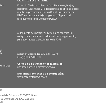
CONTACTO VIRTUAL
bia.
Estimado Ciudadano: Para radicar Peticiones, Quejas,
Reclamos, Solicitudes y Felicitaciones a la Entidad puede
remitir lo pertinente al Correo Oficial Institucional de
RTVC
correspondencia@rtvc.gov.co
o diligenciar el
formulario en línea:
Contacto PQRSD.
Al momento de registrar su petición, se generará un
código con el cual usted podrá realizar el seguimiento,
para ello, ingrese a:
Seguimiento de PQRS
Asesor en línea: lunes 9:30 a.m. - 12 m
(+57) (601) 2200700
Correo de notificaciones judiciales:
personales
notificacionesjudiciales@rtvc.gov.co
Denuncias por actos de corrupción:
soytransparente@rtvc.gov.co
s:
ional de Colombia: 2200727, Línea
l de Colombia: 01 8000 118 959.
0700