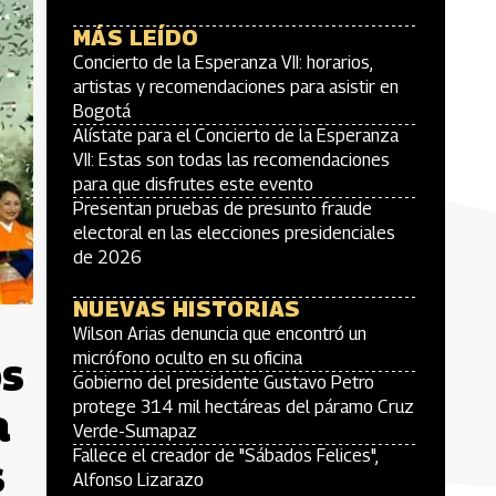
MÁS LEÍDO
Concierto de la Esperanza VII: horarios,
artistas y recomendaciones para asistir en
Bogotá
Alístate para el Concierto de la Esperanza
VII: Estas son todas las recomendaciones
para que disfrutes este evento
Presentan pruebas de presunto fraude
electoral en las elecciones presidenciales
de 2026
NUEVAS HISTORIAS
Wilson Arias denuncia que encontró un
os
micrófono oculto en su oficina
Gobierno del presidente Gustavo Petro
protege 314 mil hectáreas del páramo Cruz
a
Verde-Sumapaz
Fallece el creador de "Sábados Felices",
s
Alfonso Lizarazo