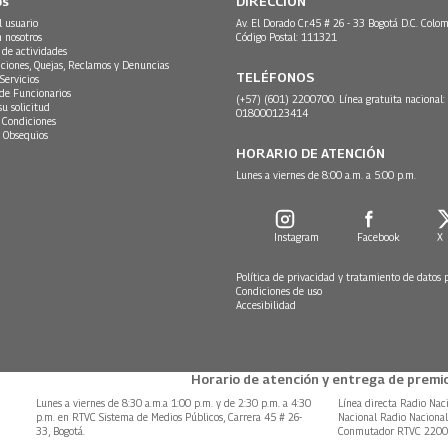
os
DIRECCIÓN
l usuario
Av. El Dorado Cr.45 # 26 - 33 Bogotá D.C. Colom
n nosotros
Código Postal: 111321
 de actividades
ciones, Quejas, Reclamos y Denuncias
TELÉFONOS
Servicios
 de Funcionarios
(+57) (601) 2200700. Línea gratuita nacional:
su solicitud
018000123414
 Condiciones
 Obsequios
HORARIO DE ATENCIÓN
Lunes a viernes de 8:00 a.m. a 5:00 p.m.
Instagram
Facebook
X
Política de privacidad y tratamiento de datos 
Condiciones de uso
Accesibilidad
Horario de atención y entrega de premio
Lunes a viernes de 8:30 a.m.a 1:00 p.m. y de 2:30 p.m. a 4:30
Línea directa Radio Nac
p.m. en RTVC Sistema de Medios Públicos, Carrera 45 # 26-
Nacional Radio Naciona
33, Bogotá.
Conmutador RTVC 220