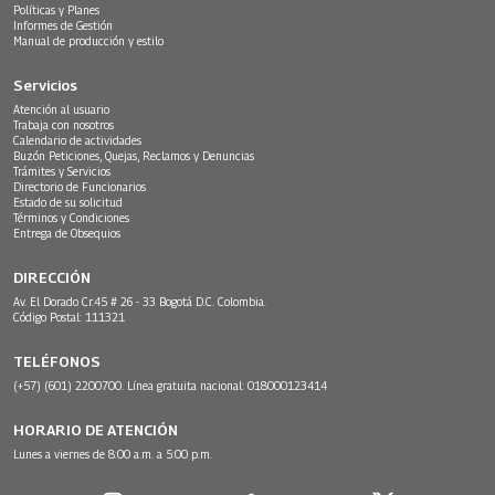
Políticas y Planes
Informes de Gestión
Manual de producción y estilo
Servicios
Atención al usuario
Trabaja con nosotros
Calendario de actividades
Buzón Peticiones, Quejas, Reclamos y Denuncias
Trámites y Servicios
Directorio de Funcionarios
Estado de su solicitud
Términos y Condiciones
Entrega de Obsequios
DIRECCIÓN
Av. El Dorado Cr.45 # 26 - 33 Bogotá D.C. Colombia.
Código Postal: 111321
TELÉFONOS
(+57) (601) 2200700. Línea gratuita nacional: 018000123414
HORARIO DE ATENCIÓN
Lunes a viernes de 8:00 a.m. a 5:00 p.m.