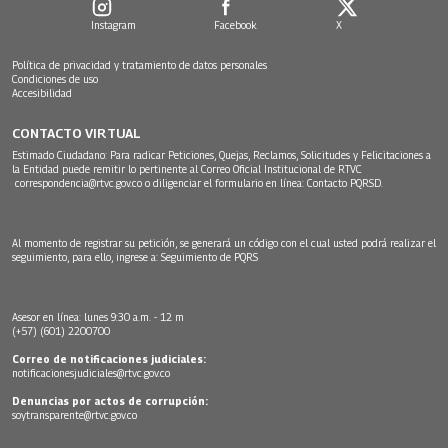
Instagram
Facebook
X
Política de privacidad y tratamiento de datos personales
Condiciones de uso
Accesibilidad
CONTACTO VIRTUAL
Estimado Ciudadano: Para radicar Peticiones, Quejas, Reclamos, Solicitudes y Felicitaciones a
la Entidad puede remitir lo pertinente al Correo Oficial Institucional de RTVC
correspondencia@rtvc.gov.co
o diligenciar el formulario en línea:
Contacto PQRSD.
Al momento de registrar su petición, se generará un código con el cual usted podrá realizar el
seguimiento, para ello, ingrese a:
Seguimiento de PQRS
Asesor en línea: lunes 9:30 a.m. - 12 m
(+57) (601) 2200700
Correo de notificaciones judiciales:
notificacionesjudiciales@rtvc.gov.co
Denuncias por actos de corrupción:
soytransparente@rtvc.gov.co